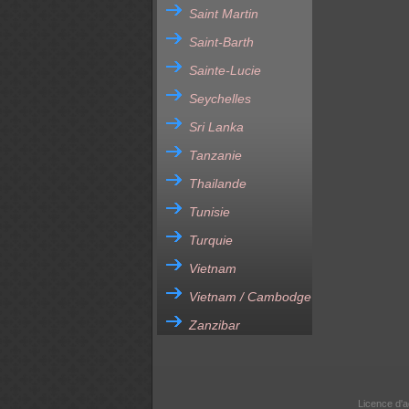
Saint Martin
Saint-Barth
Sainte-Lucie
Seychelles
Sri Lanka
Tanzanie
Thailande
Tunisie
Turquie
Vietnam
Vietnam / Cambodge
Zanzibar
Licence d'