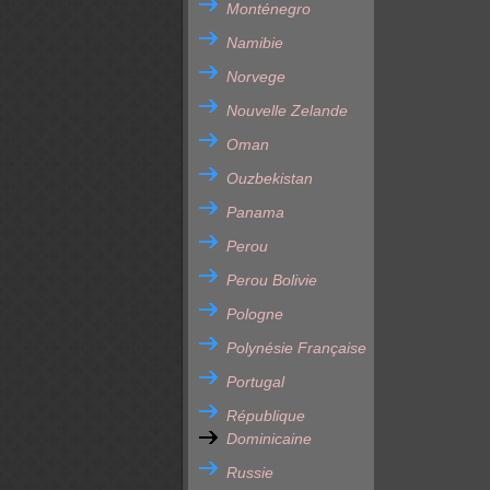
Monténegro
Namibie
Norvege
Nouvelle Zelande
Oman
Ouzbekistan
Panama
Perou
Perou Bolivie
Pologne
Polynésie Française
Portugal
République
Dominicaine
Russie