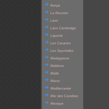
Kenya
La Reunion
Laos
Laos Cambodge
Laponie
Les Canaries
Les Seychelles
Madagascar
Maldives
Malte
Maroc
Mediterranée
Mer des Caraïbes
Mexique