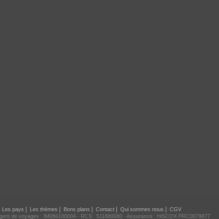
|
|
|
|
|
Les pays
Les thèmes
Bons plans
Contact
Qui sommes nous
CGV
agent de voyages : IM086100004 - RCS : 511880080 - Assurance : HiSCOX PRC0079877