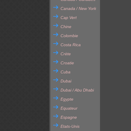
Canada / New York
Cap Vert
Chine
Colombie
Costa Rica
Crète
Croatie
Cuba
Dubai
Dubai / Abu Dhabi
Egypte
Equateur
Espagne
Etats-Unis