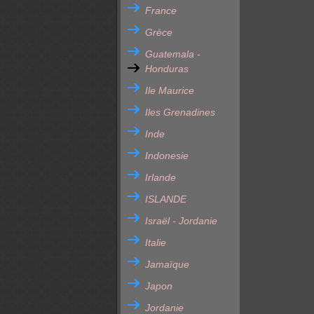
France
Grèce
Guatemala -
Honduras
Ile Maurice
Iles Grenadines
Inde
Indonesie
Irlande
ISLANDE
Israël - Jordanie
Italie
Jamaïque
Japon
Jordanie