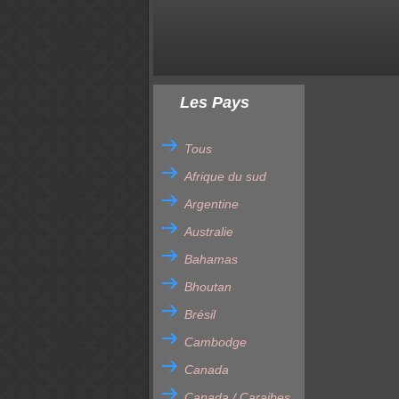
Les Pays
Tous
Afrique du sud
Argentine
Australie
Bahamas
Bhoutan
Brésil
Cambodge
Canada
Canada / Caraibes