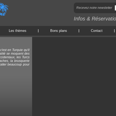
Recevez notre newsletter
Infos & Réservati
Les thèmes
Bons plans
Contact
'est en Turquie qu'il
pitalité se moquent des
ccidentaux, les Turcs
aches, la brusquerie
gratter beaucoup pour