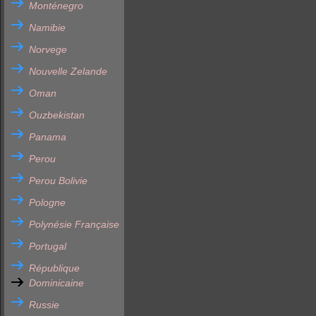
Monténegro
Namibie
Norvege
Nouvelle Zelande
Oman
Ouzbekistan
Panama
Perou
Perou Bolivie
Pologne
Polynésie Française
Portugal
République
Dominicaine
Russie