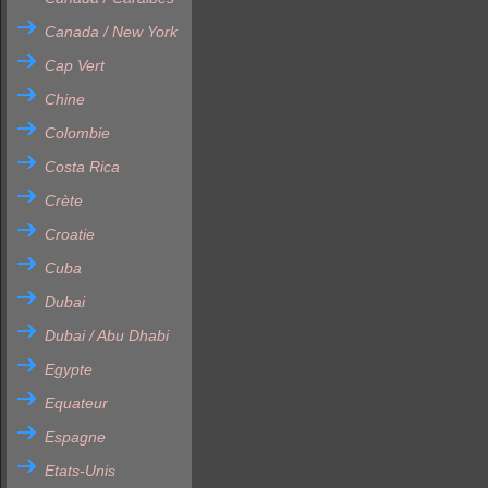
Canada / New York
Cap Vert
Chine
Colombie
Costa Rica
Crète
Croatie
Cuba
Dubai
Dubai / Abu Dhabi
Egypte
Equateur
Espagne
Etats-Unis