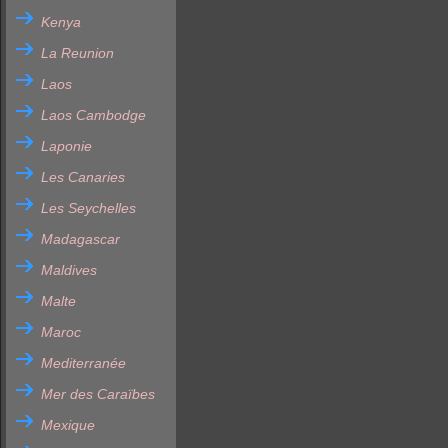
Kenya
La Reunion
Laos
Laos Cambodge
Laponie
Les Canaries
Les Seychelles
Madagascar
Maldives
Malte
Maroc
Mediterranée
Mer des Caraïbes
Mexique