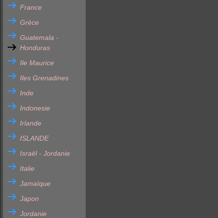
France
Grèce
Guatemala -
Honduras
Ile Maurice
Iles Grenadines
Inde
Indonesie
Irlande
ISLANDE
Israël - Jordanie
Italie
Jamaïque
Japon
Jordanie