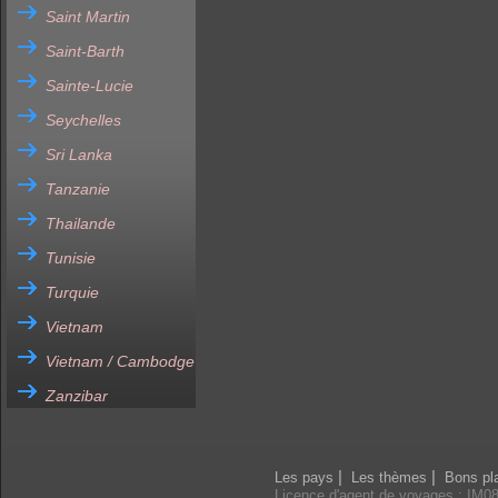
Saint Martin
Saint-Barth
Sainte-Lucie
Seychelles
Sri Lanka
Tanzanie
Thailande
Tunisie
Turquie
Vietnam
Vietnam / Cambodge
Zanzibar
|
|
Les pays
Les thèmes
Bons pl
Licence d'agent de voyages : IM0