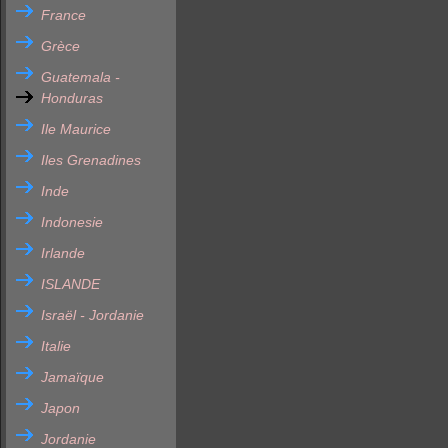
France
Grèce
Guatemala -
Honduras
Ile Maurice
Iles Grenadines
Inde
Indonesie
Irlande
ISLANDE
Israël - Jordanie
Italie
Jamaïque
Japon
Jordanie