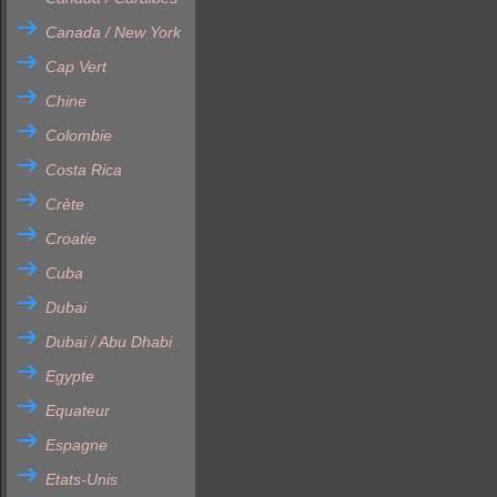
Canada / New York
Cap Vert
Chine
Colombie
Costa Rica
Crète
Croatie
Cuba
Dubai
Dubai / Abu Dhabi
Egypte
Equateur
Espagne
Etats-Unis