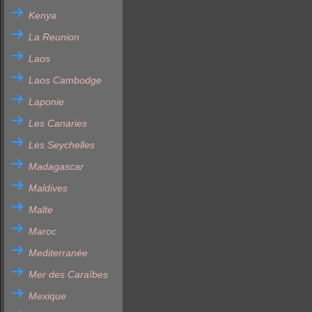
Kenya
La Reunion
Laos
Laos Cambodge
Laponie
Les Canaries
Les Seychelles
Madagascar
Maldives
Malte
Maroc
Mediterranée
Mer des Caraïbes
Mexique