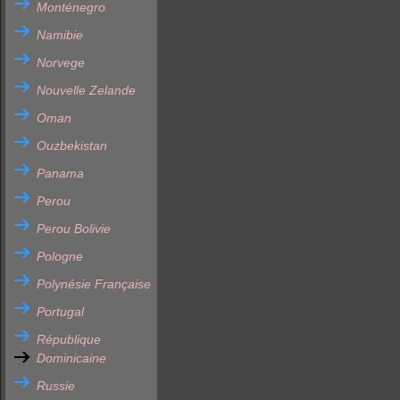
Monténegro
Namibie
Norvege
Nouvelle Zelande
Oman
Ouzbekistan
Panama
Perou
Perou Bolivie
Pologne
Polynésie Française
Portugal
République
Dominicaine
Russie