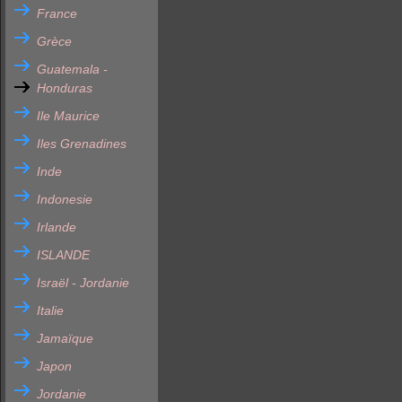
France
Grèce
Guatemala -
Honduras
Ile Maurice
Iles Grenadines
Inde
Indonesie
Irlande
ISLANDE
Israël - Jordanie
Italie
Jamaïque
Japon
Jordanie