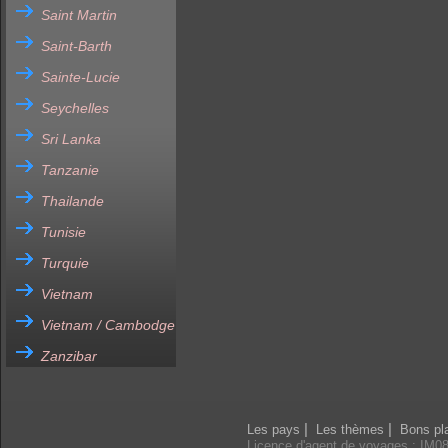
Saint Martin
Saint-Barth
Sainte-Lucie
Seychelles
Sri Lanka
Tanzanie
Thailande
Tunisie
Turquie
Vietnam
Vietnam / Cambodge
Zanzibar
|
|
Les pays
Les thèmes
Bons pl
Licence d'agent de voyages : IM0