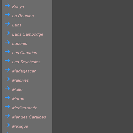
Kenya
La Reunion
Laos
Laos Cambodge
Laponie
Les Canaries
Les Seychelles
Madagascar
Maldives
Malte
Maroc
Mediterranée
Mer des Caraïbes
Mexique