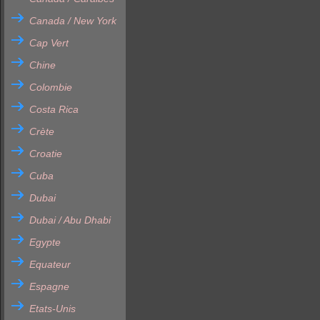
Canada / New York
Cap Vert
Chine
Colombie
Costa Rica
Crète
Croatie
Cuba
Dubai
Dubai / Abu Dhabi
Egypte
Equateur
Espagne
Etats-Unis