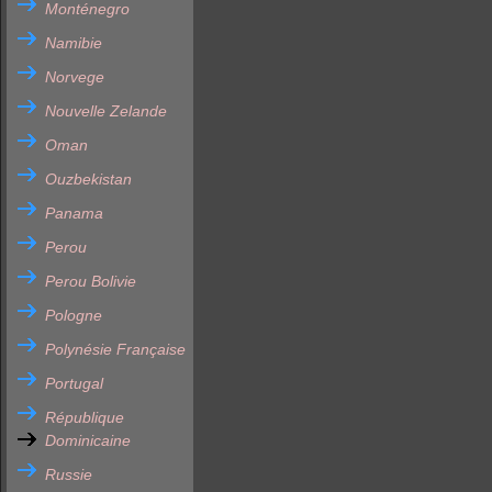
Monténegro
Namibie
Norvege
Nouvelle Zelande
Oman
Ouzbekistan
Panama
Perou
Perou Bolivie
Pologne
Polynésie Française
Portugal
République
Dominicaine
Russie