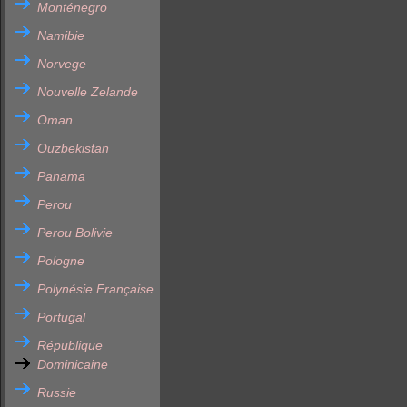
Monténegro
Namibie
Norvege
Nouvelle Zelande
Oman
Ouzbekistan
Panama
Perou
Perou Bolivie
Pologne
Polynésie Française
Portugal
République
Dominicaine
Russie