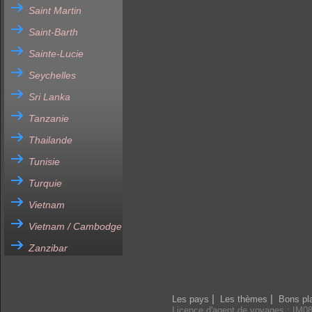
Saint Martin
Saint-Barth
Sainte-Lucie
Seychelles
Sri Lanka
Tanzanie
Thailande
Tunisie
Turquie
Vietnam
Vietnam / Cambodge
Zanzibar
|
|
Les pays
Les thèmes
Bons pl
Licence d'agent de voyages : IM0