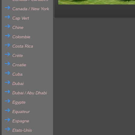
Canada / New York
Cap Vert
Chine
Colombie
Costa Rica
Crète
Croatie
Cuba
Dubai
Dubai / Abu Dhabi
Egypte
Equateur
Espagne
Etats-Unis