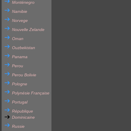
Monténegro
Namibie
Norvege
Nouvelle Zelande
Oman
Ouzbekistan
Panama
Perou
Perou Bolivie
Pologne
Polynésie Française
Portugal
République
Dominicaine
Russie