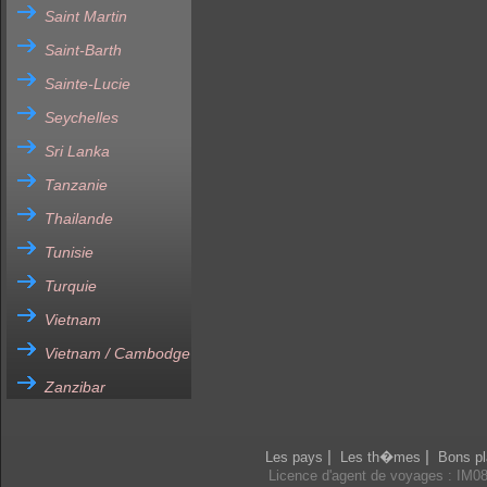
Saint Martin
Saint-Barth
Sainte-Lucie
Seychelles
Sri Lanka
Tanzanie
Thailande
Tunisie
Turquie
Vietnam
Vietnam / Cambodge
Zanzibar
|
|
Les pays
Les th�mes
Bons pl
Licence d'agent de voyages : IM0