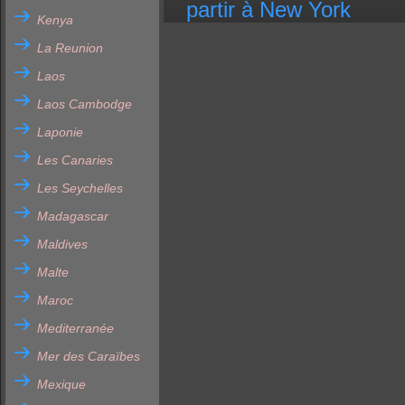
partir à New York
Kenya
La Reunion
Laos
Laos Cambodge
Laponie
Les Canaries
Les Seychelles
Madagascar
Maldives
Malte
Maroc
Mediterranée
Mer des Caraïbes
Mexique