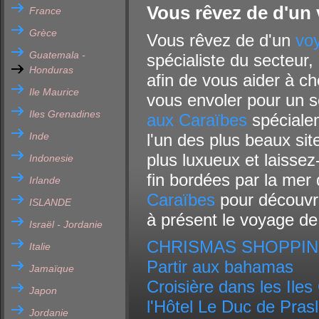
Vous rêvez de d'un
France
Grèce
Vous rêvez de d'un
vo
Guatemala -
spécialiste du secteur,
Honduras
afin de vous aider à ch
Ile Maurice
vous envoler pour un 
Iles Grenadines
aux Caraïbes
spécialem
Inde
l'un des plus beaux sit
plus luxueux et laissez
Indonesie
fin bordées par la mer
Irlande
Caraïbes
pour découvri
ISLANDE
à présent le voyage de
Israël - Jordanie
CHRISMAS SHOPPIN
Italie
Partir aux bahamas
Jamaïque
Croisière dans les Ile
Japon
l'Hôtel Le Duc de Pras
Jordanie