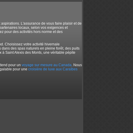
pirations. L'assurance de vous faire plaisir et de
partenaires locaux, selon vos exigences et
tez pour des activités hors norme et des
. Choisissez votre activité hivernale
dans des spas naturels en pleine forêt, des puits
x à Saint Alexis des Monts, une véritable pépite
ttend pour un
voyage sur mesure au Canada
. Nous
négalable pour une
croisière de luxe aux Caraïbes