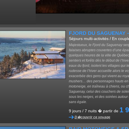
FJORD DU SAGUENAY –
Séjours multi-activités / En coupl
Majestueux, le Fjord du Saguenay serp
falaises abruptes couvertes d’une épai
quelques heures de la ville de Québec
sentiers et forêts dès le début de l’hiv
eaux du fjord, isolent les villages qu
rudesse de l’hiver accueille alors le
exacerbée des gens qui vivent au roya
mushers… des personnages hauts en c
motoneige, en traîneau à chiens, ou ch
Saguenay, celui des couchers de soleil
sous les neiges, et des soirées autour 
sans égale.
1 
9 jours / 7 nuits � partir de
D�couvrir ce voyage