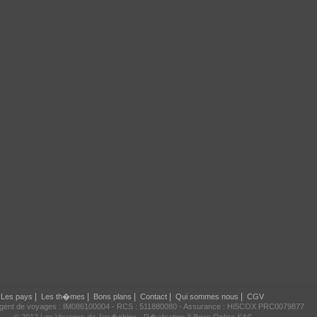
|
|
|
|
|
Les pays
Les th�mes
Bons plans
Contact
Qui sommes nous
CGV
agent de voyages : IM086100004 - RCS : 511880080 - Assurance : HiSCOX PRC0079877