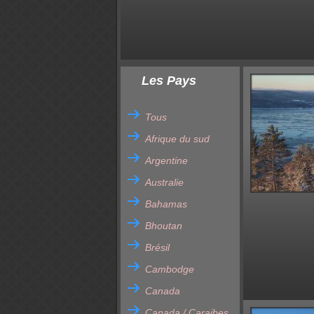
Les Pays
Tous
Afrique du sud
Argentine
Australie
Bahamas
Bhoutan
Brésil
Cambodge
Canada
Canada / Caraibes