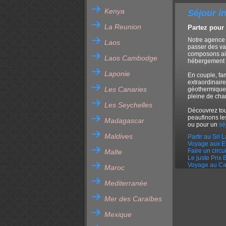
Kenya
Séjour i
La Reunion
Partez pour 
Notre agence 
Laos
passer des va
composons ains
Laos Cambodge
hébergement a
Laponie
En couple, fa
extraordinair
Les Canaries
géothermiques 
pleine de ch
Les Seychelles
Découvrez tou
peaufinons le
Madagascar
ou pour un
sé
Maldives
Partir au Sri 
Voyage aux E
Faire un circu
Malte
Le juste Prix
Voyage au Ca
Maroc
Mediterranée
Mer des Caraïbes
Mexique