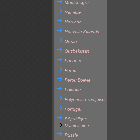
Monténegro
Namibie
Norvege
Nouvelle Zelande
Oman
Ouzbekistan
Panama
Perou
Perou Bolivie
Pologne
Polynésie Française
Portugal
République
Dominicaine
Russie