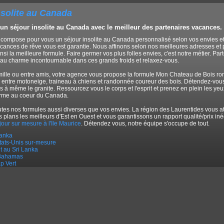
nsolite au Canada
un séjour insolite au Canada avec le meilleur des partenaires vacances.
compose pour vous un séjour insolite au Canada personnalisé selon vos envies et as
cances de rêve vous est garantie. Nous affinons selon nos meilleures adresses et 
i la meilleure formule. Faire germer vos plus folles envies, c'est notre métier. Par
u charme incontournable dans ces grands froids et relaxez-vous.
mille ou entre amis, votre agence vous propose la formule Mon Chateau de Bois rond
e entre motoneige, traineau à chiens et randonnée coureur des bois. Détendez-vous 
à même le granite. Ressourcez vous le corps et l'esprit et prenez en plein les yeu
arme au coeur du Canada.
tes nos formules aussi diverses que vos envies. La région des Laurentides vous a
s plans les meilleurs d'Est en Ouest et vous garantissons un rapport qualité/prix i
jour sur mesure à l'Ile Maurice
. Détendez vous, notre équipe s'occupe de tout.
Lanka
tats-Unis sur-mesure
it au Sri Lanka
 Bahamas
p Vert