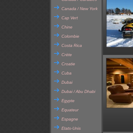
Canada / New York
Cap Vert
Chine
Colombie
Costa Rica
Crète
Croatie
Cuba
Dubai
Dubai / Abu Dhabi
Egypte
Equateur
Espagne
Etats-Unis