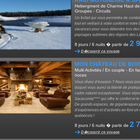
RAID MOTONEIGE & SP
Hebergment de Charme Haut de 
Groupes - Circuits
Un forfait qui vous permettra de combi
tout en veillant à votre confort et vot
vacances pour vous détendre lors des di
paysages sublimes des régions des La
2 
8 jours / 6 nuits � partir de
D�couvrir ce voyage
MON CHÂTEAU DE BOI
Multi Activités / En couple - En f
noces
Vous rêvez d’évasion ? Nous vous pro
duquel vous aurez la liberté de pratiq
cadre naturel exceptionnel. Vous séjo
Sacacomie**** qui offre le confort et l
De grands espaces, de gigantesques pl
d’expériences et d’activités en font un
québécois !
2 
8 jours / 6 nuits � partir de
D�couvrir ce voyage