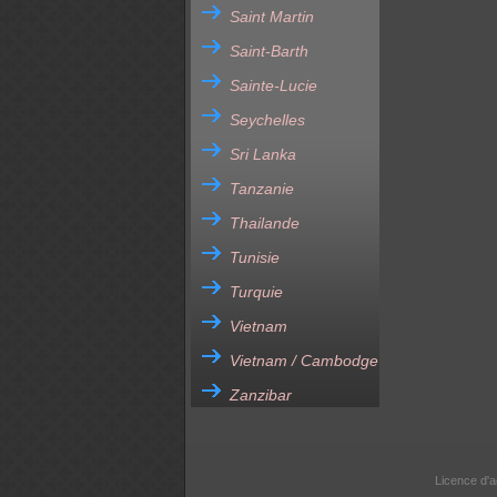
Saint Martin
Saint-Barth
Sainte-Lucie
Seychelles
Sri Lanka
Tanzanie
Thailande
Tunisie
Turquie
Vietnam
Vietnam / Cambodge
Zanzibar
Licence d'