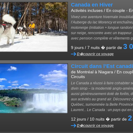
Canada en Hiver
Activités incluses / En couple - E
Vivez une aventure hivernale inoubliab
l’Auberge du lac Morency et enchaîne
motoneige (initiation + longue randonn
sur neige, rencontre avec un trappeur
avec pension complète et vêtements gr
3 
9 jours / 7 nuits � partir de
D�couvrir ce voyage
Circuit dans l’Est canad
de Montréal à Niagara / En coupl
Circuits
Le Canada a réussi à faire cohabiter s
divin sirop – la modernité anglo-améric
aussi généreusement doté de forêts, de
aux activités au grand air. Découvrez c
Québec, surnommée la Belle Province, 
Laurent... Le Canada : un pays qui en 
2
12 jours / 10 nuits � partir de
D�couvrir ce voyage