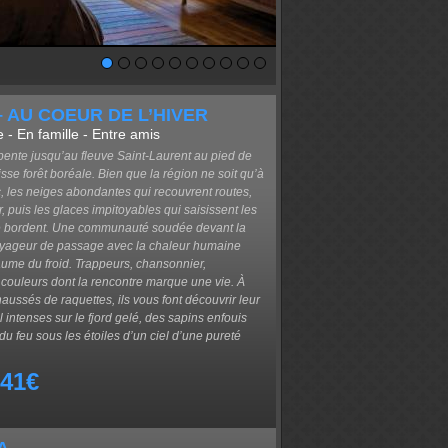
 AU COEUR DE L’HIVER
e - En famille - Entre amis
ente jusqu’au fleuve Saint-Laurent au pied de
sse forêt boréale. Bien que la région ne soit qu’à
, les neiges abondantes qui recouvrent routes,
er, puis les glaces impitoyables qui saisissent les
i le bordent. Une communauté soudée devant la
 voyageur de passage avec la chaleur humaine
ume du froid. Trappeurs, chansonnier,
ouleurs dont la rencontre marque une vie. À
aussés de raquettes, ils vous font découvrir leur
 intenses sur le fjord gelé, des sapins enfouis
du feu sous les étoiles d’un ciel d’une pureté
941€