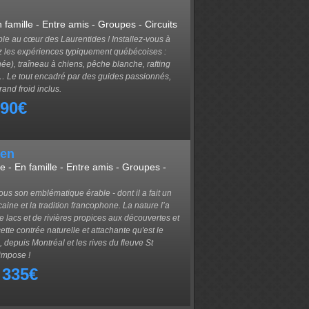
n famille - Entre amis - Groupes - Circuits
le au cœur des Laurentides ! Installez-vous à
z les expériences typiquement québécoises :
ée), traîneau à chiens, pêche blanche, rafting
… Le tout encadré par des guides passionnés,
and froid inclus.
090€
ien
e - En famille - Entre amis - Groupes -
ous son emblématique érable - dont il a fait un
aine et la tradition francophone. La nature l’a
 lacs et de rivières propices aux découvertes et
ette contrée naturelle et attachante qu'est le
depuis Montréal et les rives du fleuve St
impose !
 335€