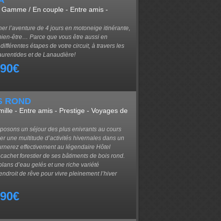
A
Gamme / En couple - Entre amis -
ner l’aventure de 4 jours en motoneige itinérante,
re bien-être… Parce que vous être aussi en
fférentes étapes de votre circuit, à travers les
urentides et de Lanaudière!
990€
S ROND
amille - Entre amis - Prestige - Voyages de
posons un séjour des plus enivrants au cours
uer une multitude d’activités hivernales dans un
urnerez effectivement au légendaire Hôtel
e cachet forestier de ses bâtiments de bois rond.
ans d’eau gelés et une riche variété
 endroit de rêve pour vivre pleinement l’hiver
790€