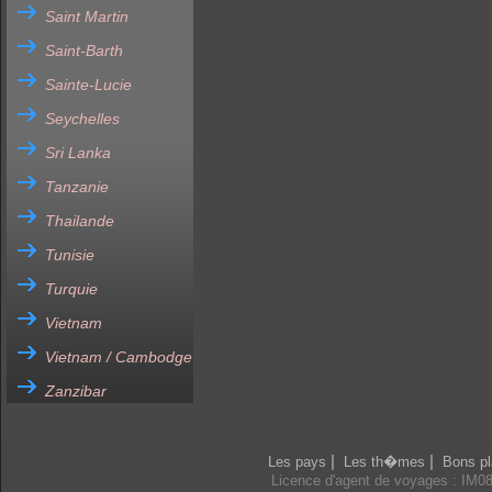
Saint Martin
Saint-Barth
Sainte-Lucie
Seychelles
Sri Lanka
Tanzanie
Thailande
Tunisie
Turquie
Vietnam
Vietnam / Cambodge
Zanzibar
|
|
Les pays
Les th�mes
Bons pl
Licence d'agent de voyages : IM0