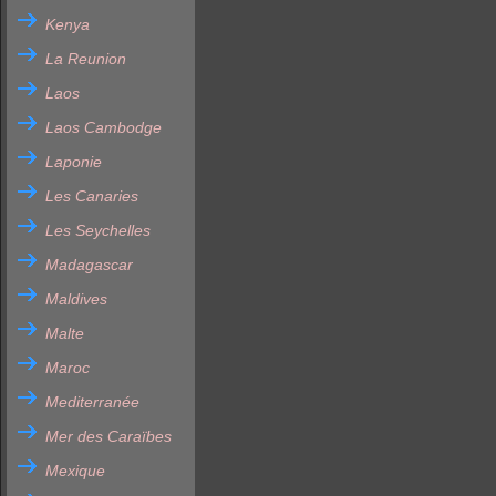
Kenya
La Reunion
Laos
Laos Cambodge
Laponie
Les Canaries
Les Seychelles
Madagascar
Maldives
Malte
Maroc
Mediterranée
Mer des Caraïbes
Mexique