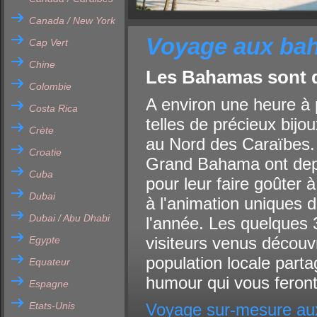
Canada / New York
Voyage aux ba
Cap Vert
Chine
Les Bahamas sont d
Colombie
A environ une heure à
Costa Rica
telles de précieux bijo
Crète
au Nord des Caraïbes. L
Croatie
Grand Bahama ont depui
Cuba
pour leur faire goûter 
Dubai
à l'animation uniques d
Dubai / Abu Dhabi
l'année. Les quelques
visiteurs venus découvr
Egypte
population locale partag
Equateur
humour qui vous feront 
Espagne
Etats-Unis
Voyage sur-mesure a