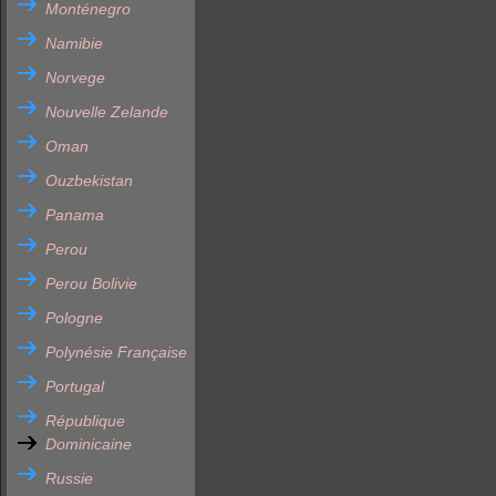
Monténegro
Namibie
Norvege
Nouvelle Zelande
Oman
Ouzbekistan
Panama
Perou
Perou Bolivie
Pologne
Polynésie Française
Portugal
République
Dominicaine
Russie