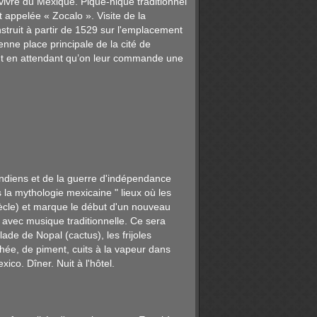
vivre du Mexique. Pique-nique traditionnel
t appelée « Zocalo ». Visite de la
onstruit à partir de 1529 sur l'emplacement
nne place principale de la cité de
ent en attendant qu’on leur commande une
indiens et de la guerre d'indépendance
 la mythologie mexicaine " lieux où les
siècle) et marque le début d'un nouveau
 avec musique traditionnelle. Ce sera
ade de Nopal (cactus), les frijoles
hée, de piment, cuits à la vapeur dans
ico. Dîner. Nuit à l'hôtel.