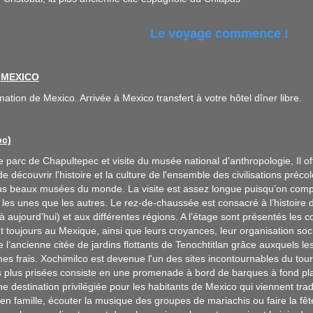
Le voyage commence !
- MEXICO
nation de Mexico. Arrivée à Mexico transfert à votre hôtel dîner libre.
pc)
e parc de Chapultepec et visite du musée national d'anthropologie, Il of
 de découvrir l'histoire et la culture de l'ensemble des civilisations p
us beaux musées du monde. La visite est assez longue puisqu’on compt
 les unes que les autres. Le rez-de-chaussée est consacré à l’histoire d
 aujourd’hui) et aux différentes régions. A l’étage sont présentés les co
nt toujours au Mexique, ainsi que leurs croyances, leur organisation soci
 l’ancienne citée de jardins flottants de Tenochtitlan grâce auxquels 
umes frais. Xochimilco est devenue l'un des sites incontournables du tou
es plus prisées consiste en une promenade à bord de barques à fond pla
ne destination privilégiée pour les habitants de Mexico qui viennent tr
n famille, écouter la musique des groupes de mariachis ou faire la f