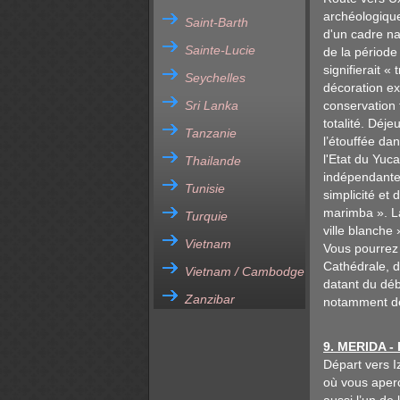
archéologique
Saint-Barth
d'un cadre na
Sainte-Lucie
de la période
signifierait 
Seychelles
décoration ex
Sri Lanka
conservation 
totalité. Déje
Tanzanie
l’étouffée da
l'Etat du Yuc
Thailande
indépendante 
Tunisie
simplicité et
marimba ». La 
Turquie
ville blanche 
Vietnam
Vous pourrez 
Cathédrale, d
Vietnam / Cambodge
datant du déb
Zanzibar
notamment des
9. MERIDA -
Départ vers I
où vous aperc