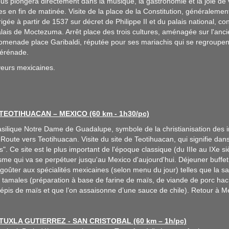
us plongera directement dans la musique, la gastronomie et la joie de 
es en fin de matinée. Visite de la place de la Constitution, généralemen
igée à partir de 1537 sur décret de Philippe II et du palais national, c
alais de Moctezuma. Arrêt place des trois cultures, aménagée sur l'ancie
romenade place Garibaldi, réputée pour ses mariachis qui se regroup
sérénade.
veurs mexicaines.
 TEOTIHUACAN – MEXICO (60 km - 1h30/pc)
basilique Notre Dame de Guadalupe, symbole de la christianisation des 
Route vers Teotihuacan. Visite du site de Teotihuacan, qui signifie dans
s". Ce site est le plus important de l'époque classique (du IIIe au IXe 
sme qui va se perpétuer jusqu'au Mexico d'aujourd'hui. Déjeuner buffet
 goûter aux spécialités mexicaines (selon menu du jour) telles que la sal
es tamales (préparation à base de farine de maïs, de viande de porc hac
d’épis de maïs et que l’on assaisonne d’une sauce de chile). Retour à Mex
 TUXLA GUTIERREZ - SAN CRISTOBAL (60 km – 1h/pc)