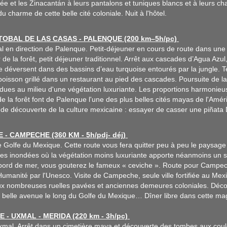
rée et les Zinacantán à leurs pantalons et tuniques blancs et à leurs ch
du charme de cette belle cité coloniale. Nuit à l'hôtel.
STOBAL DE LAS CASAS - PALENQUE (200 km–5h/pc)
l en direction de Palenque. Petit-déjeuner en cours de route dans une p
 de la forêt, petit déjeuner traditionnel. Arrêt aux cascades d’Agua Azu
e déversent dans des bassins d’eau turquoise entourés par la jungle. Te
oisson grillé dans un restaurant au pied des cascades. Poursuite de la
ues au milieu d'une végétation luxuriante. Les proportions harmonieuse
e la forêt font de Palenque l'une des plus belles cités mayas de l'Amériq
e découverte de la culture mexicaine : essayer de casser une piñata Dî
 - CAMPECHE (360 KM - 5h/pdj- déj)
e Golfe du Mexique. Cette route vous fera quitter peu à peu le paysage
es inondées où la végétation moins luxuriante apporte néanmoins un s
bord de mer, vous gouterez le fameux « ceviche ». Route pour Campe
Humanité par l'Unesco. Visite de Campeche, seule ville fortifiée au 
aux nombreuses ruelles pavées et anciennes demeures coloniales. Déco
 belle avenue le long du Golfe du Mexique… Dîner libre dans cette mag
 - UXMAL - MERIDA (220 km - 3h/pc)
mal. Arrêt dans un cimetière maya et découverte des tombes aux couleu