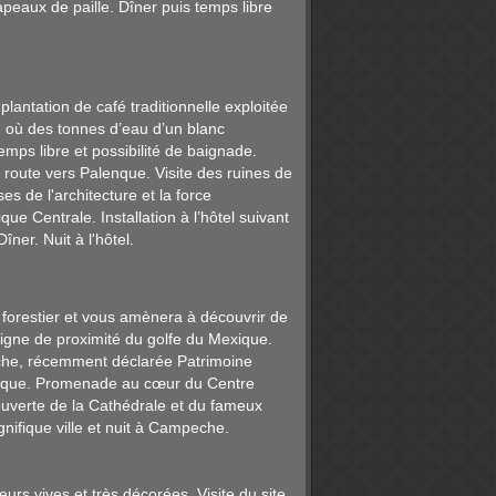
apeaux de paille. Dîner puis temps libre
lantation de café traditionnelle exploitée
l, où des tonnes d’eau d’un blanc
mps libre et possibilité de baignade.
 route vers Palenque. Visite des ruines de
s de l'architecture et la force
ue Centrale. Installation à l’hôtel suivant
ner. Nuit à l'hôtel.
 forestier et vous amènera à découvrir de
igne de proximité du golfe du Mexique.
che, récemment déclarée Patrimoine
Mexique. Promenade au cœur du Centre
uverte de la Cathédrale et du fameux
nifique ville et nuit à Campeche.
rs vives et très décorées. Visite du site