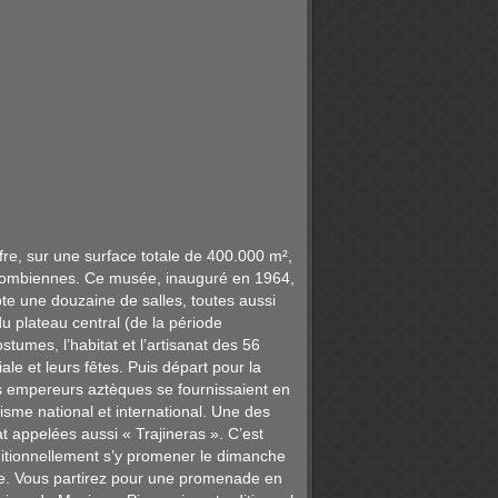
fre, sur une surface totale de 400.000 m²,
récolombiennes. Ce musée, inauguré en 1964,
e une douzaine de salles, toutes aussi
u plateau central (de la période
stumes, l’habitat et l’artisanat des 56
ale et leurs fêtes. Puis départ pour la
les empereurs aztèques se fournissaient en
risme national et international. Une des
t appelées aussi « Trajineras ». C’est
aditionnellement s’y promener le dimanche
ête. Vous partirez pour une promenade en