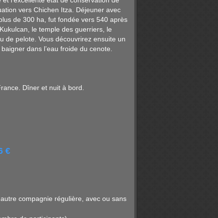
 et l’excellente état de conservation de
uation vers Chichen Itza. Déjeuner avec
 plus de 300 ha, fut fondée vers 540 après
ukulcan, le temple des guerriers, le
eu de pelote. Vous découvrirez ensuite un
e baigner dans l’eau froide du cenote.
rance. Dîner et nuit à bord.
6 €
 autre compagnie régulière, avec ou sans