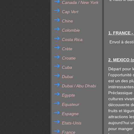
Canada / New York
Cap Vert
Chine
Colombie
1. FRANCE 
Costa Rica
Envol à desti
Crète
Croatie
2. MEXICO (
Cuba
Départ pour l
l'opportunité
Dubai
est un des pl
Dubai / Abu Dhabi
intéressantes
Préclassique à
Egypte
cultures viva
Equateur
découverte de
fruits et lég
Espagne
attractions l
aujourd’hui u
Etats-Unis
pour manger e
France