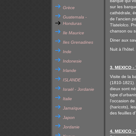
barque qui vo
sur les barqu
Grèce
cathédrale, ér
Guatemala -
de l'ancien p
Honduras
Tlatelolco. P
chanson ou 
Ile Maurice
Diner aux sa
Iles Grenadines
Nuit à l’hôtel.
Inde
Indonesie
3. MEXICO -
Irlande
Visite de la 
ISLANDE
(1810-1821). 
dieux sont né
Israël - Jordanie
type d'urbani
Italie
l’occasion de
(haricots), l
Jamaïque
des feuilles 
Japon
Jordanie
4. MEXICO -