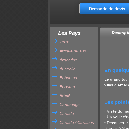
Demande de devis
Les Pays
Descript
Tous
Afrique du sud
Argentine
Australie
En quelqu
Bahamas
Le grand tour
villes d’Amér
Bhoutan
Brésil
Les points
Cambodge
• Visite du 
Canada
• Un vol intér
Canada / Caraibes
• Découverte 
2 nuits à San