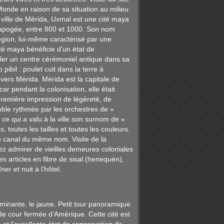
onde en raison de sa situation au milieu
 ville de Mérida, Uxmal est une cité maya
n apogée, entre 800 et 1000. Son nom
 région, lui-même caractérisé par une
ité maya bénéficie d'un état de
bler un centre cérémoniel antique dans sa
pibil : poulet cuit dans la terre à
 vers Mérida. Mérida est la capitale de
ar pendant la colonisation, elle était
 première impression de légèreté, de
semble rythmée par les orchestres de «
 ce qui a valu à la ville son surnom de «
, toutes les tailles et toutes les couleurs.
du canal du même nom. Visite de la
z admirer de vieilles demeures coloniales
s articles en fibre de sisal (henequén),
r et nuit à l’hôtel.
minante, le jaune. Petit tour panoramique
e cour fermée d’Amérique. Cette cité est