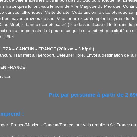
 lieux de pèlerinages les plus importants du Sud du Mexique, la richesse
 historiques lui ont valu le nom de Ville Magique du Mexique. Contin
de danses folkloriques. Visite du site. Cette ancienne cité, étendue sur
tribus mayas arrivées du sud. Vous pourrez contempler la pyramide de K
ac Mool, le fameux cenote sacré (lieu de sacrifices) et le terrain du j
nction du temps restant et pour ceux qui le souhaitent, possibilité de s
à l’hôtel.
 ITZA – CANCUN - FRANCE (200 km – 3 h/pdj)
ncun. Transfert à l'aéroport. Déjeuner libre. Envol à destination de la F
E EN FRANCE
rvices
Prix par personne à partir de 2 69
omprend :
sport France/Mexico - Cancun/France, sur vols réguliers Air France ou