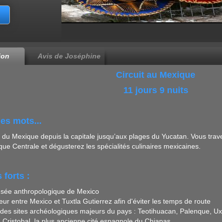
ion
Avis de Joséphine
Circuit au Mexique
11 jours 9 nuits
es mots...
 du Mexique depuis la capitale jusqu’aux plages du Yucatan. Vous trav
ique Centrale et dégusterez les spécialités culinaires mexicaines.
 forts :
musée anthropologique de Mexico
ieur entre Mexico et Tuxtla Gutierrez afin d'éviter les temps de route
des sites archéologiques majeurs du pays : Teotihuacan, Palenque, U
 Cristobal, la plus ancienne cité espagnole du Chiapas