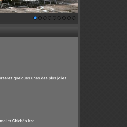
erserez quelques unes des plus jolies
xmal et Chichén Itza