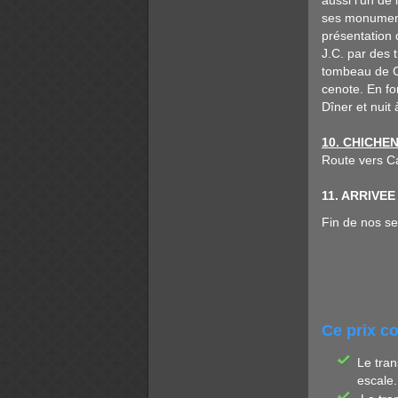
aussi l’un de
ses monuments
présentation 
J.C. par des 
tombeau de Ch
cenote. En fo
Dîner et nuit 
10. CHICHEN
Route vers Ca
11. ARRIVE
Fin de nos se
Ce prix c
Le tran
escale.