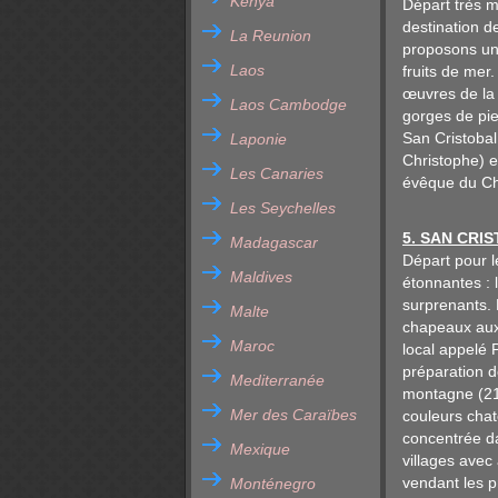
Kenya
Départ très m
destination d
La Reunion
proposons un 
Laos
fruits de mer
œuvres de la 
Laos Cambodge
gorges de pie
San Cristobal
Laponie
Christophe) e
Les Canaries
évêque du Chi
Les Seychelles
5. SAN CRI
Madagascar
Départ pour l
Maldives
étonnantes : 
surprenants. 
Malte
chapeaux aux 
Maroc
local appelé 
préparation d
Mediterranée
montagne (211
Mer des Caraïbes
couleurs chato
concentrée da
Mexique
villages avec
vendant les p
Monténegro