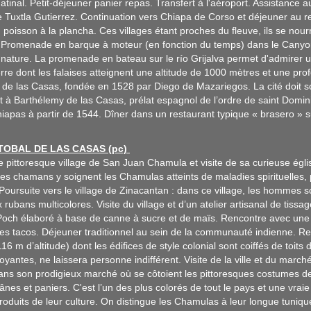
atinal. Petit-déjeuner panier repas. Transfert à l'aéroport. Assistance 
e Tuxtla Gutierrez. Continuation vers Chiapa de Corso et déjeuner au 
poisson à la plancha. Ces villages étant proches du fleuve, ils se nour
. Promenade en barque à moteur (en fonction du temps) dans le Canyon
nature. La promenade en bateau sur le río Grijalva permet d'admirer 
rre dont les falaises atteignent une altitude de 1000 mètres et une pr
 de las Casas, fondée en 1528 par Diego de Mazariegos. La cité doit so
t à Barthélemy de las Casas, prélat espagnol de l’ordre de saint Domini
apas à partir de 1544. Dîner dans un restaurant typique « brasero » su
STOBAL DE LAS CASAS (pc)
e pittoresque village de San Juan Chamula et visite de sa curieuse égl
les chamans y soignent les Chamulas atteints de maladies spirituelles
Poursuite vers le village de Zinacantan : dans ce village, les hommes s
rubans multicolores. Visite du village et d’un atelier artisanal de tissa
Poch élaboré à base de canne à sucre et de maïs. Rencontre avec une 
es tacos. Déjeuner traditionnel au sein de la communauté indienne. Reto
6 m d’altitude) dont les édifices de style colonial sont coiffés de toit
yantes, ne laissera personne indifférent. Visite de la ville et du marché
ns son prodigieux marché où se côtoient les pittoresques costumes de
 ânes et paniers. C'est l’un des plus colorés de tout le pays et une vra
roduits de leur culture. On distingue les Chamulas à leur longue tunique