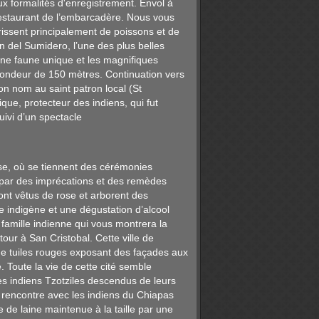
aux formalités d'enregistrement. Envol à
restaurant de l’embarcadère. Nous vous
rissent principalement de poissons et de
 del Sumidero, l’une des plus belles
une faune unique et les magnifiques
ofondeur de 150 mètres. Continuation vers
n nom au saint patron local (St
que, protecteur des indiens, qui fut
ivi d’un spectacle
ise, où se tiennent des cérémonies
, par des imprécations et des remèdes
ont vêtus de rose et arborent des
ge indigène et une dégustation d’alcool
famille indienne qui vous montrera la
ur à San Cristobal. Cette ville de
s de tuiles rouges exposant des façades aux
. Toute la vie de cette cité semble
s indiens Tzotziles descendus de leurs
ie rencontre avec les indiens du Chiapas
 de laine maintenue à la taille par une