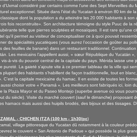
 d’Uxmal considéré par certains comme l'une des Sept Merveilles du M
turel exceptionnel. Située dans l'état du Yucatan à environ 80 km de la
 classique dont la population a du atteindre les 20 000 habitants à so
« trois fois reconstruite». Son architecture témoigne du style Puuc de la
ubérante telle que pierres sculptées et mosaïques. Il est rare qu'une c
tel qu'il permet au visiteur de conceptualiser ce à quoi pouvait ressem
uner de spécialités yucatèques (vous aurez l’occasion de goûter au pollo 
ns des feuilles de banane) dans un restaurant traditionnel. Continuation
atán. Les mexicains l’appellent aussi, « sœur République du Yucatán », c
vis-à-vis du pouvoir central de la capitale du pays. Mérida laisse une
 de pureté. La gaieté s’ajoute vite à ce premier tableau de la ville qui 
plupart des habitants s’habillent de façon traditionnelle, tout en blanc,
». C’est la capitale mexicaine du hamac. Il en existe de toutes les formes
aussi choisir votre « Panamá ». Les meilleurs sont fabriqués ici, loin 
e la Plaza Mayor et du Paseo Montejo (superbe avenue où vous pourre
ut du siècle). Visite du marché couvert (sauf le dimanche) proposant de
 hamacs mais aussi des huipils brodés, des bijoux et des tissages. Dîne
 IZAMAL - CHICHEN ITZA (100 km - 1h30/pc
)
zamal, village pittoresque du Yucatan dû notamment à la couleur prédo
evrez le couvent « San Antonio de Padoue » qui possède la plus grand