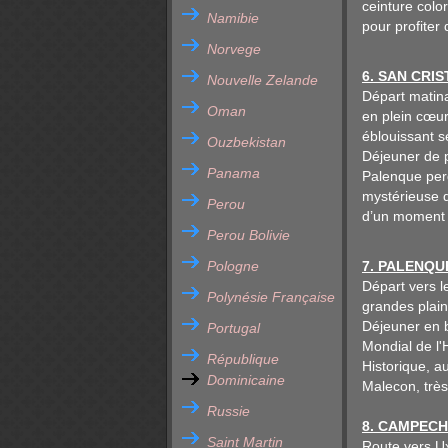
ceinture colo
Namibie
pour profiter 
Norvege
6. SAN CRI
Nouvelle Zelande
Départ matina
Oman
en plein cœur
éblouissant s
Ouzbekistan
Déjeuner de p
Panama
Palenque perd
mystérieuse d
Perou
d’un moment d
Perou Bolivie
Pologne
7. PALENQUE
Départ vers l
Polynésie Française
grandes plain
Déjeuner en 
Portugal
Mondial de l'
République
Historique, 
Dominicaine
Malecon, très
Russie
8. CAMPECHE
Saint Martin
Route vers Ux