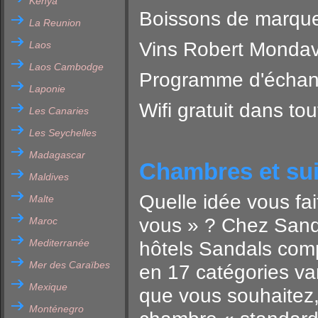
Kenya
Boissons de marque
La Reunion
Vins Robert Mondav
Laos
Laos Cambodge
Programme d'échange
Laponie
Wifi gratuit dans t
Les Canaries
Les Seychelles
Madagascar
Chambres et sui
Maldives
Quelle idée vous fa
Malte
vous » ? Chez Sanda
Maroc
Mediterranée
hôtels Sandals com
Mer des Caraïbes
en 17 catégories var
Mexique
que vous souhaitez
Monténegro