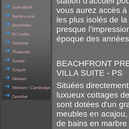
station d'accueil po
Saint-Barth
vous aurez accès à 
Sainte-Lucie
les plus isolés de 
Seychelles
presque l’impressio
Sri Lanka
époque des années
Tanzanie
Thailande
Tunisie
BEACHFRONT PRE
Turquie
VILLA SUITE - PS
Vietnam
Situées directement
Vietnam / Cambodge
luxueux cottages de
Zanzibar
sont dotées d'un gr
meubles en acajou, d
de bains en marbre 