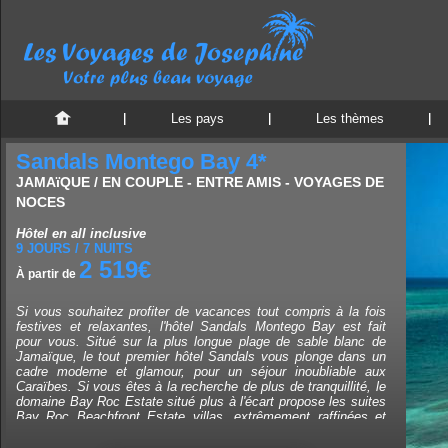
Les pays
Les thèmes
Sandals Montego Bay 4*
JAMAïQUE / EN COUPLE - ENTRE AMIS - VOYAGES DE
NOCES
Hôtel en all inclusive
9 JOURS / 7 NUITS
2 519€
À partir de
Si vous souhaitez profiter de vacances tout compris à la fois
festives et relaxantes, l'hôtel Sandals Montego Bay est fait
pour vous. Situé sur la plus longue plage de sable blanc de
Jamaïque, le tout premier hôtel Sandals vous plonge dans un
cadre moderne et glamour, pour un séjour inoubliable aux
Caraïbes. Si vous êtes à la recherche de plus de tranquillité, le
domaine Bay Roc Estate situé plus à l'écart propose les suites
Bay Roc Beachfront Estate villas, extrêmement raffinées et
situées à seulement quelques pas de la mer.