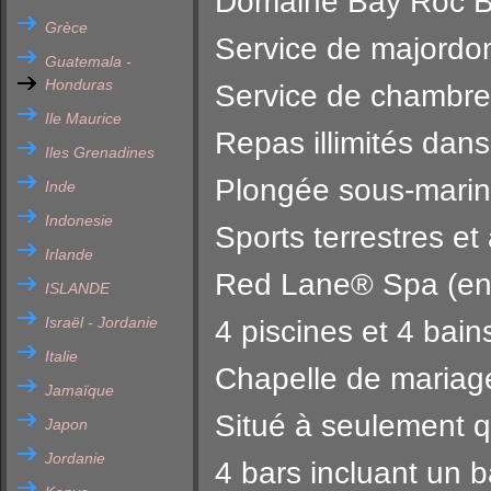
Domaine Bay Roc Be
Grèce
Service de majordom
Guatemala -
Honduras
Service de chambre 
Ile Maurice
Repas illimités dans
Iles Grenadines
Plongée sous-marine
Inde
Indonesie
Sports terrestres et 
Irlande
Red Lane® Spa (en 
ISLANDE
Israël - Jordanie
4 piscines et 4 bai
Italie
Chapelle de mariage
Jamaïque
Situé à seulement q
Japon
Jordanie
4 bars incluant un 