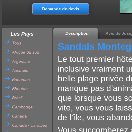
Demande de devis
Les Pays
Description
Avis de José
Tous
Sandals Monteg
Afrique du sud
Le tout premier hôt
Argentine
inclusive vraiment 
Australie
belle plage privée 
Bahamas
manque pas d’animat
Bhoutan
que lorsque vous s
Brésil
vite, vous vous lai
Cambodge
de l’île, vous aban
Canada
Canada / Caraibes
Vous succomberez au