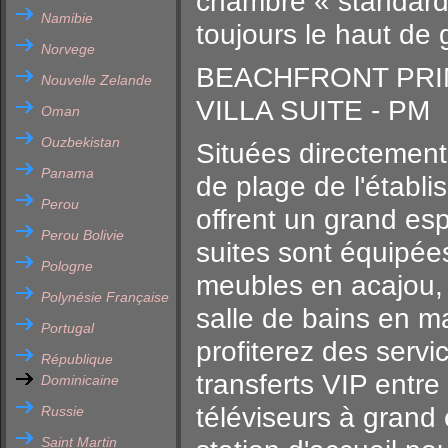
chambre « standard 
Namibie
toujours le haut d
Norvege
BEACHFRONT PRI
Nouvelle Zelande
VILLA SUITE - PM
Oman
Ouzbekistan
Situées directement
Panama
de plage de l'établ
Perou
offrent un grand es
Perou Bolivie
suites sont équipé
Pologne
meubles en acajou, d
Polynésie Française
salle de bains en m
Portugal
profiterez des serv
République
transferts VIP entre 
Dominicaine
téléviseurs à grand 
Russie
Saint Martin