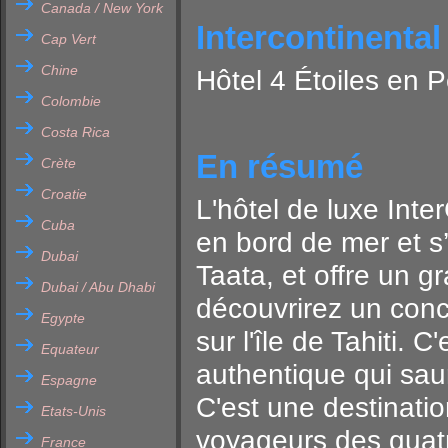
Canada / New York
Intercontinental
Cap Vert
Chine
Hôtel 4 Étoiles en P
Colombie
Costa Rica
En résumé
Crète
Croatie
L'hôtel de luxe Inte
Cuba
en bord de mer et s’
Dubai
Taata, et offre un 
Dubai / Abu Dhabi
découvrirez un conc
Egypte
sur l'île de Tahiti. 
Equateur
authentique qui saur
Espagne
C'est une destinatio
Etats-Unis
voyageurs des quatr
France