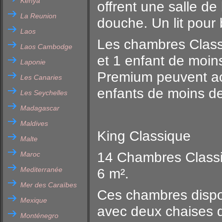
Kenya
offrent une salle de
La Reunion
douche. Un lit pour 
Laos
Les chambres Classi
Laos Cambodge
et 1 enfant de moin
Laponie
Premium peuvent accu
Les Canaries
enfants de moins d
Les Seychelles
Madagascar
Maldives
King Classique
Malte
14 Chambres Classi
Maroc
Mediterranée
6 m².
Mer des Caraïbes
Ces chambres dispos
Mexique
avec deux chaises d
Monténegro