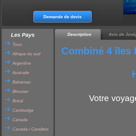
Demande de devis
Les Pays
Description
Avis de José
Tous
Combiné 4 îles 
Afrique du sud
Argentine
Australie
Bahamas
Bhoutan
Votre voyage
Brésil
Cambodge
Canada
Canada / Caraibes