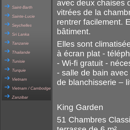
avec deux chaises d
Saint-Barth
vitrées de la chambr
Sainte-Lucie
rentrer facilement. 
Seychelles
bâtiment.
Sri Lanka
Elles sont climatisé
Tanzanie
à écran plat - télé
Thailande
- Wi-fi gratuit - néc
Tunisie
Turquie
- salle de bain avec
Vietnam
de blanchisserie – li
Vietnam / Cambodge
Zanzibar
King Garden
51 Chambres Classi
terrasse de 6 m².