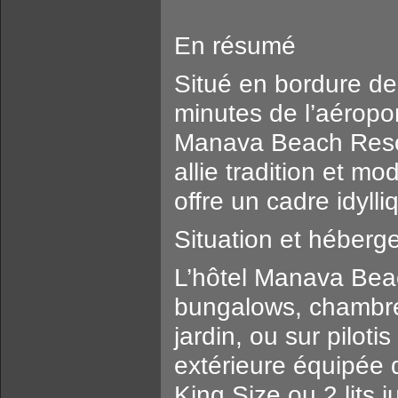
En résumé
Situé en bordure de 
minutes de l’aéropor
Manava Beach Resor
allie tradition et mo
offre un cadre idylli
Situation et héber
L’hôtel Manava Bea
bungalows, chambres
jardin, ou sur piloti
extérieure équipée d
King Size ou 2 lits j