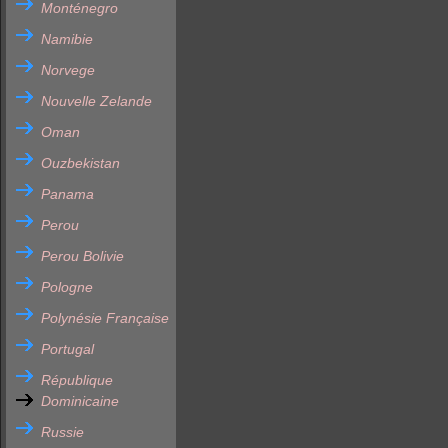
Monténegro
Namibie
Norvege
Nouvelle Zelande
Oman
Ouzbekistan
Panama
Perou
Perou Bolivie
Pologne
Polynésie Française
Portugal
République
Dominicaine
Russie