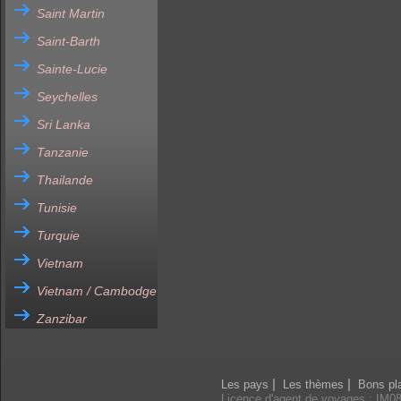
Saint Martin
Saint-Barth
Sainte-Lucie
Seychelles
Sri Lanka
Tanzanie
Thailande
Tunisie
Turquie
Vietnam
Vietnam / Cambodge
Zanzibar
|
|
Les pays
Les thèmes
Bons pl
Licence d'agent de voyages : IM0