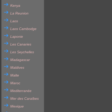
Kenya
La Reunion
Laos
Laos Cambodge
Laponie
Les Canaries
Les Seychelles
Madagascar
Maldives
Malte
Maroc
Mediterranée
Mer des Caraïbes
Mexique