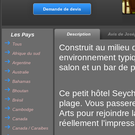
Demande de devis
Les Pays
Description
Avis de José
Tous
Construit au milieu 
Afrique du sud
environnement typiq
Argentine
salon et un bar de p
Australie
Bahamas
Bhoutan
Ce petit hôtel Seych
Brésil
plage. Vous passere
Cambodge
Arts pour rejoindre
Canada
réellement l’impressi
Canada / Caraibes