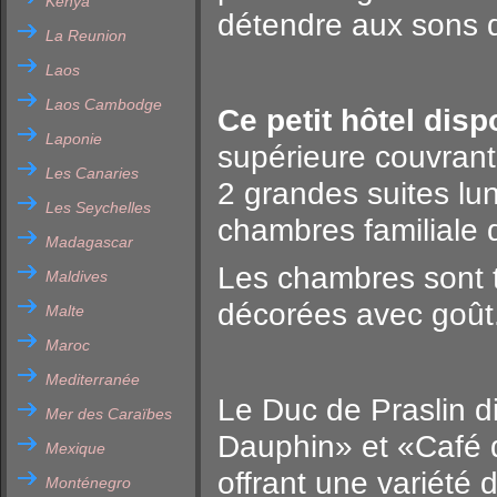
Kenya
détendre aux sons d
La Reunion
Laos
Laos Cambodge
Ce petit hôtel dis
Laponie
supérieure couvrant
Les Canaries
2 grandes suites lu
Les Seychelles
chambres familiale
Madagascar
Les chambres sont t
Maldives
décorées avec goût
Malte
Maroc
Mediterranée
Le Duc de Praslin d
Mer des Caraïbes
Dauphin» et «Café d
Mexique
offrant une variété
Monténegro