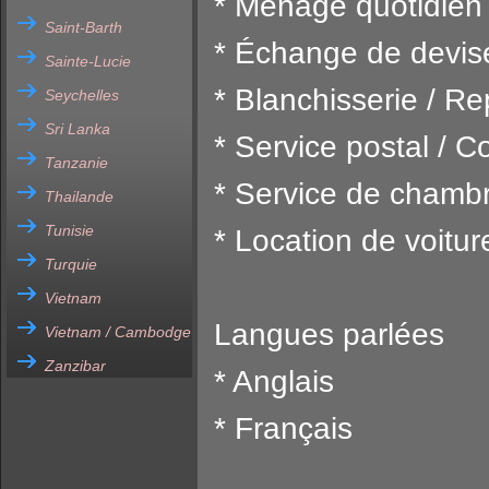
* Ménage quotidien
Saint-Barth
* Échange de devis
Sainte-Lucie
* Blanchisserie / R
Seychelles
Sri Lanka
* Service postal / Co
Tanzanie
* Service de chamb
Thailande
Tunisie
* Location de voitur
Turquie
Vietnam
Langues parlées
Vietnam / Cambodge
Zanzibar
* Anglais
* Français