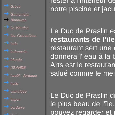
rester à l'intérieur d
Grèce
notre piscine et jacu
Guatemala -
Honduras
Ile Maurice
Le Duc de Praslin es
Iles Grenadines
restaurants de l’ile
Inde
restaurant sert une 
Indonesie
donnera l’ eau à la
Irlande
Arts est le restauran
ISLANDE
salué comme le meil
Israël - Jordanie
Italie
Jamaïque
Le Duc de Praslin 
Japon
le plus beau de l'îl
Jordanie
pouvez regarder et 