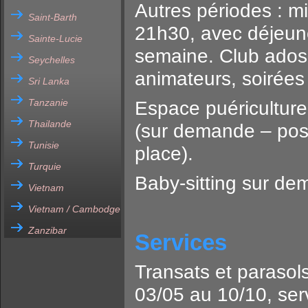
Autres périodes : mi
Saint-Barth
21h30, avec déjeune
Sainte-Lucie
semaine. Club ados 
Seychelles
animateurs, soirées
Sri Lanka
Tanzanie
Espace puériculture
Thailande
(sur demande – possi
Tunisie
place).
Turquie
Baby-sitting sur dem
Vietnam
Vietnam / Cambodge
Zanzibar
Services
Transats et parasols
03/05 au 10/10, ser