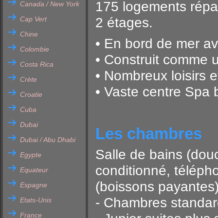
175 logements répar
Canada / New York
Cap Vert
2 étages.
Chine
• En bord de mer av
Colombie
• Construit comme u
Costa Rica
• Nombreux loisirs et
Crète
• Vaste centre Spa 
Croatie
Cuba
Dubai
Les chambres
Dubai / Abu Dhabi
Salle de bains (dou
Egypte
conditionné, téléphon
Equateur
(boissons payantes)
Espagne
- Chambres standar
Etats-Unis
France