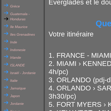
Everglades et le do
Grèce
Guatemala -
Honduras
Que
Ile Maurice
Votre itinéraire
Iles Grenadines
Inde
Indonesie
1. FRANCE - MIAM
Irlande
2. MIAMI › KENNE
ISLANDE
4h/pc)
Israël - Jordanie
3. ORLANDO (pdj-d
Italie
4. ORLANDO › SAR
Jamaïque
3h30/pc)
Japon
5. FORT MYERS › K
Jordanie