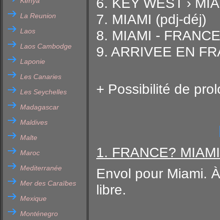
6. KEY WEST › MIA
Kenya
La Reunion
7. MIAMI (pdj-déj)
Laos
8. MIAMI - FRANCE
Laos Cambodge
9. ARRIVEE EN F
Laponie
Les Canaries
+ Possibilité de pro
Les Seychelles
Madagascar
Maldives
Malte
1. FRANCE
? MIAMI
Maroc
Mediterranée
Envol pour Miami. À l
Mer des Caraïbes
libre.
Mexique
Monténegro