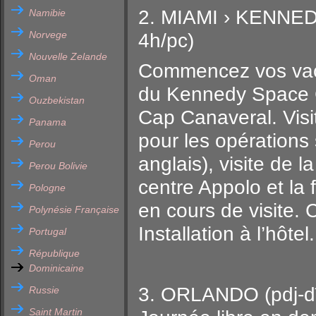
2. MIAMI › KENNE
Namibie
Norvege
4h/pc)
Nouvelle Zelande
Commencez vos vaca
Oman
du Kennedy Space Ce
Ouzbekistan
Cap Canaveral. Visi
Panama
pour les opérations
Perou
anglais), visite de 
Perou Bolivie
centre Appolo et la
Pologne
en cours de visite. 
Polynésie Française
Installation à l’hôte
Portugal
République
Dominicaine
3. ORLANDO (pdj-d
Russie
Saint Martin