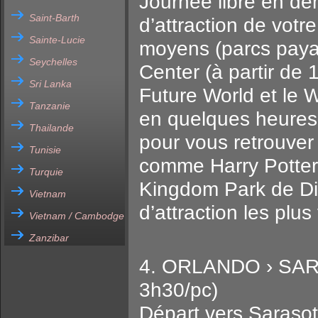
Journée libre en dem
Saint-Barth
d’attraction de votr
Sainte-Lucie
moyens (parcs payab
Seychelles
Center (à partir de 
Sri Lanka
Future World et le 
Tanzanie
en quelques heures,
Thailande
pour vous retrouver
Tunisie
comme Harry Potter
Turquie
Kingdom Park de Dis
Vietnam
d’attraction les plus
Vietnam / Cambodge
Zanzibar
4. ORLANDO › SAR
3h30/pc)
Départ vers Sarasot