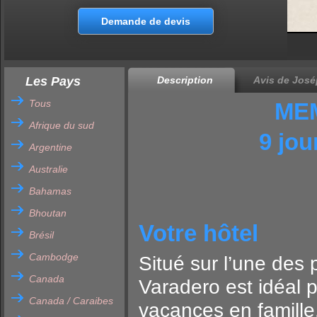
incroyable et les souvenirs impérissables que vous garderez de
Cuba. Nous dirons, en résumé, que si vous rencontrez des
Demande de devis
aléas aussi légers soit-il, ceux-ci font partie du charme du
pays…
Les Pays
Description
Avis de José
Tous
ME
Afrique du sud
9 jou
Argentine
Australie
Bahamas
Bhoutan
Votre hôtel
Brésil
Cambodge
Situé sur l’une des
Canada
Varadero est idéal
Canada / Caraibes
vacances en famille