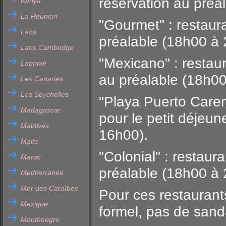
réservation au préa
Kenya
La Reunion
"Gourmet" : restaura
Laos
préalable (18h00 à 
Laos Cambodge
"Mexicano" : restau
Laponie
au préalable (18h00
Les Canaries
Les Seychelles
"Playa Puerto Caren
Madagascar
pour le petit déjeu
Maldives
16h00).
Malte
"Colonial" : restaur
Maroc
préalable (18h00 à 
Mediterranée
Mer des Caraïbes
Pour ces restaurant
Mexique
formel, pas de sand
Monténegro