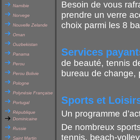
Besoin de vous rafra
Namibie
prendre un verre ac
Norvege
choix parmi les 8 ba
Nouvelle Zelande
Oman
Ouzbekistan
Services payant
Panama
de beauté, tennis de 
Perou
bureau de change, 
Perou Bolivie
Pologne
Polynésie Française
Sports et Loisir
Portugal
Un programme d’acti
République
Dominicaine
De nombreux sports 
Russie
tennis, beach-volley
Saint Martin