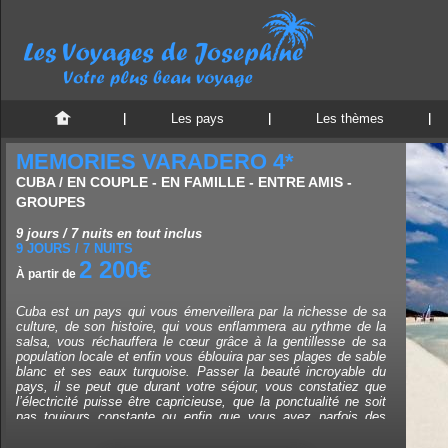
Les pays
Les thèmes
MEMORIES VARADERO 4*
CUBA / EN COUPLE - EN FAMILLE - ENTRE AMIS -
GROUPES
9 jours / 7 nuits en tout inclus
9 JOURS / 7 NUITS
2 200€
À partir de
Cuba est un pays qui vous émerveillera par la richesse de sa
culture, de son histoire, qui vous enflammera au rythme de la
salsa, vous réchauffera le cœur grâce à la gentillesse de sa
population locale et enfin vous éblouira par ses plages de sable
blanc et ses eaux turquoise. Passer la beauté incroyable du
pays, il se peut que durant votre séjour, vous constatiez que
l’électricité puisse être capricieuse, que la ponctualité ne soit
pas toujours constante ou enfin que vous ayez parfois des
difficultés à faire du change : tout ceci peut susciter quelques
désagréments mais seront largement compensés par le voyage