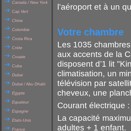
Canada / New York
l’aéroport et à un q
Cap Vert
Chine
Votre chambre
Colombie
Costa Rica
Les 1035 chambres 
Crète
aux accents de la C
Croatie
disposent d’1 lit "Ki
Cuba
climatisation, un min
Dubai
télévision par satel
Dubai / Abu Dhabi
cheveux, une planch
Egypte
Equateur
Courant électrique 
Espagne
La capacité maximu
Etats-Unis
adultes + 1 enfant.
France