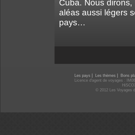
Cuba. Nous dirons, 
aléas aussi légers s
pays…
|
|
Les pays
Les thèmes
Bons pl
Licence d'agent de voyages : IM0
HiSCO
© 2012 Les Voyages d