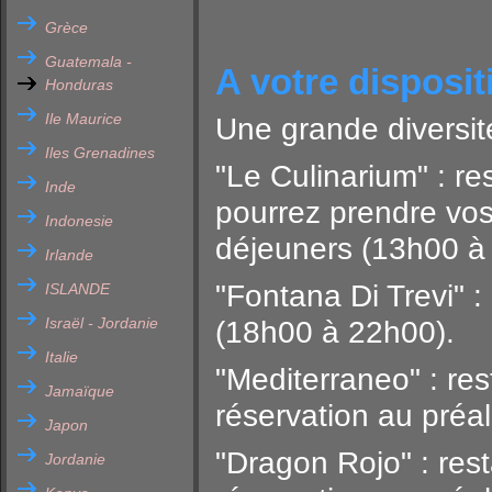
Grèce
Guatemala -
A votre disposit
Honduras
Ile Maurice
Une grande diversité
Iles Grenadines
"Le Culinarium" : re
Inde
pourrez prendre vos
Indonesie
déjeuners (13h00 à 
Irlande
"Fontana Di Trevi" :
ISLANDE
Israël - Jordanie
(18h00 à 22h00).
Italie
"Mediterraneo" : res
Jamaïque
réservation au préa
Japon
"Dragon Rojo" : res
Jordanie