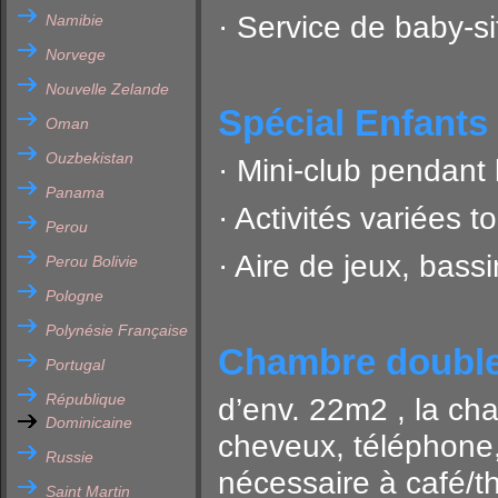
· Service de baby-s
Namibie
Norvege
Nouvelle Zelande
Spécial Enfants 
Oman
Ouzbekistan
· Mini-club pendant
Panama
· Activités variées t
Perou
· Aire de jeux, bass
Perou Bolivie
Pologne
Polynésie Française
Chambre doubl
Portugal
République
d’env. 22m2 , la c
Dominicaine
cheveux, téléphone, 
Russie
nécessaire à café/th
Saint Martin