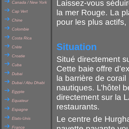
Laissez-vous sédui
Canada / New York
la mer Rouge. La pla
Cap Vert
pour les plus actifs
Chine
Colombie
Costa Rica
Situation
Crète
Croatie
Situé directement s
Cuba
Cette baie offre d’e
Dubai
la barrière de corai
Dubai / Abu Dhabi
nautiques. L’hôtel bé
Egypte
directement sur l
Equateur
restaurants.
Espagne
Le centre de Hurgh
Etats-Unis
navette payante vou
France