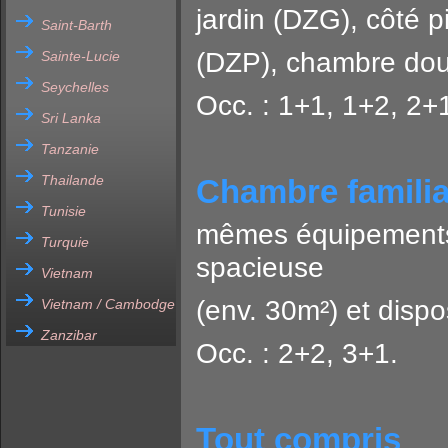
jardin (DZG), côté p
Saint-Barth
(DZP), chambre doub
Sainte-Lucie
Seychelles
Occ. : 1+1, 1+2, 2+
Sri Lanka
Tanzanie
Thailande
Chambre familia
Tunisie
mêmes équipements 
Turquie
spacieuse
Vietnam
(env. 30m²) et dispo
Vietnam / Cambodge
Zanzibar
Occ. : 2+2, 3+1.
Tout compris