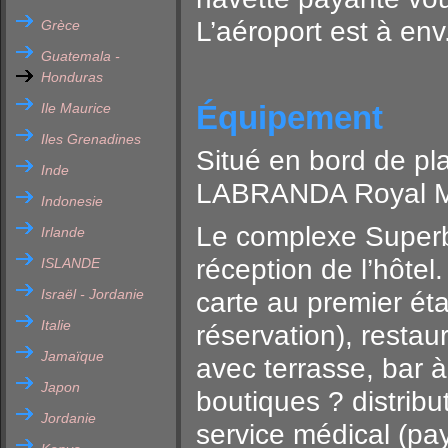
L’aéroport est à en
Grèce
Guatemala -
Honduras
Équipement
Ile Maurice
Iles Grenadines
Situé en bord de pl
Inde
LABRANDA Royal M
Indonesie
Le complexe Superb
Irlande
réception de l’hôtel.
ISLANDE
Israël - Jordanie
carte au premier é
Italie
réservation), resta
Jamaïque
avec terrasse, bar à
Japon
boutiques ? distribut
Jordanie
service médical (pa