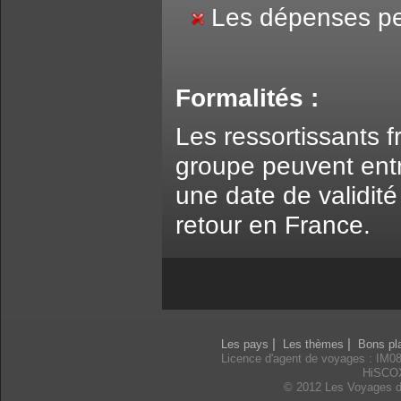
Les dépenses pe
Formalités :
Les ressortissants 
groupe peuvent ent
une date de validit
retour en France.
|
|
Les pays
Les thèmes
Bons pl
Licence d'agent de voyages : IM0
HiSCO
© 2012 Les Voyages d