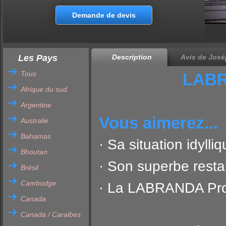
Demande de devis
Les Pays
Description
Avis de José
Tous
LABR
Afrique du sud
Argentine
Vous aimerez...
Australie
Bahamas
· Sa situation idyll
Bhoutan
· Son superbe resta
Brésil
Cambodge
· La LABRANDA Pr
Canada
Canada / Caraibes