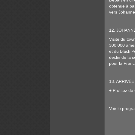
Départ en dir
obtenue à par
vers Johannes
12. JOHAN
Visite du tow
300 000 âmes.
et du Black P
déclin de la 
pour la Franc
13. ARRIVÉ
+ Profitez de
Voir le progr