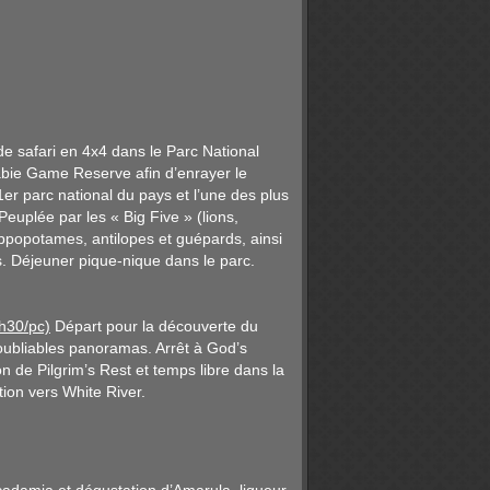
e safari en 4x4 dans le Parc National
Sabie Game Reserve afin d’enrayer le
 1er parc national du pays et l’une des plus
euplée par les « Big Five » (lions,
ippopotames, antilopes et guépards, ainsi
. Déjeuner pique-nique dans le parc.
h30/pc)
Départ pour la découverte du
noubliables panoramas. Arrêt à God’s
 de Pilgrim’s Rest et temps libre dans la
tion vers White River.