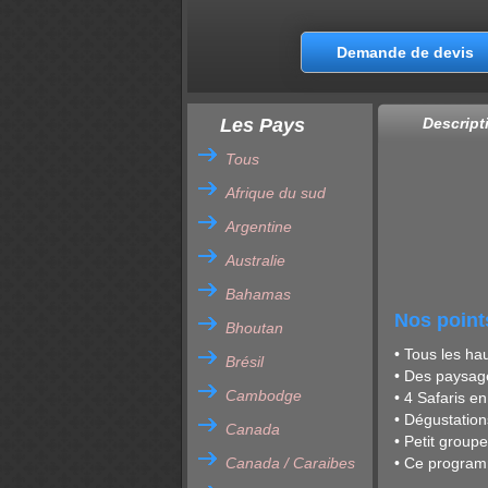
Demande de devis
Les Pays
Descript
Tous
Afrique du sud
Argentine
Australie
Bahamas
Nos point
Bhoutan
• Tous les hau
Brésil
• Des paysage
Cambodge
• 4 Safaris e
• Dégustation
Canada
• Petit group
Canada / Caraibes
• Ce programm