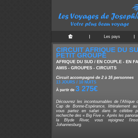
Les pays
CIRCUIT AFRIQUE DU S
PETIT GROUPE
AFRIQUE DU SUD / EN COUPLE - EN F
AMIS - GROUPES - CIRCUITS
Circuit accompagné de 2 à 16 personnes
13 JOURS / 10 NUITS
3 275€
À partir de
Découvrez les incontournables de l’Afrique 
Cap de Bonne-Espérance, littéralement a
vous partez en safari dans le célèbre p
recherche des « Big Five ». Après les panor
la Blyde River, vous rejoignez l'ins
Johannesburg.