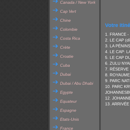
Canada / New York
Cap Vert
Chine
Votre itin
Colombie
1. FRANCE -
Costa Rica
2. LE CAP (d
3. LA PÉNI
Crète
4. LE CAP: 
Croatie
5. LE CAP D
6. ZULU NYA
Cuba
7. RÉSERVE 
Dubai
8. ROYAUME 
9. PARC NAT
Dubai / Abu Dhabi
10. PARC KR
Egypte
JOHANNESBU
12. JOHAN
Equateur
13. ARRIVÉ
Espagne
Etats-Unis
France