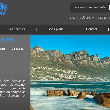
Recevez notre newsletter
Infos & Réservati
Les thèmes
Bons plans
Contact
UD EN
AMILLE - ENTRE
du Sud. Depuis le
u bout du monde,
arc Kruger, à la
amas du canyon de
olite Soweto et