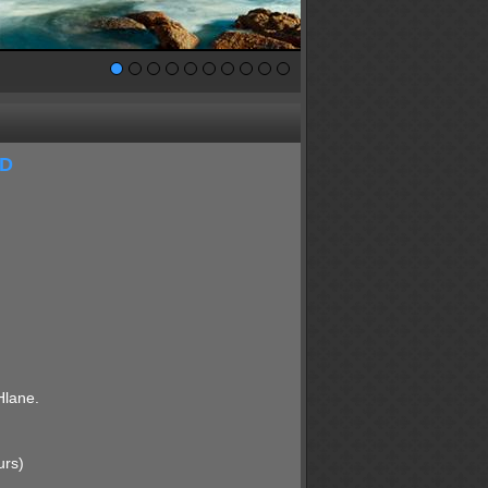
UD
 Hlane.
urs)