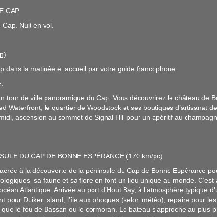
LE CAP
 Cap. Nuit en vol.
n)
p dans la matinée et accueil par votre guide francophone.
e.
n tour de ville panoramique du Cap. Vous découvrirez le château de B
red Waterfront, le quartier de Woodstock et ses boutiques d’artisanat des
midi, ascension au sommet de Signal Hill pour un apéritif au champagne 
INSULE DU CAP DE BONNE ESPÉRANCE (170 km/pc)
crée à la découverte de la péninsule du Cap de Bonne Espérance pour 
ologiques, sa faune et sa flore en font un lieu unique au monde. C’est 
’océan Atlantique. Arrivée au port d’Hout Bay, à l’atmosphère typique d’
pour Duiker Island, l’île aux phoques (selon météo), repaire pour les
s que le fou de Bassan ou le cormoran. Le bateau s’approche au plus pr