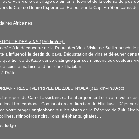
maux. Puis visite du village de Simon's Town et de la colonie de plus 
vers le Cap de Bonne Espérance. Retour sur le Cap. Arrêt en cours de r
alités Africaines.
LA ROUTE DES VINS (150 km/pc)
rée à la découverte de la Route des Vins. Visite de Stellenbosch, le prin
sité a influencé le destin du pays. Dégustation de vins et déjeuner dans
 quartier de BoKaap qui se distingue par ses maisons aux couleurs viv
 de cuisine malaise et dîner chez l’habitant.
à l’hôtel.
URBAN - RÉSERVE PRIVÉE DE ZULU NYALA (315 km-4h30/pc)
s l’aéroport du Cap et assistance à l’embarquement sur votre vol à dest
 local francophone. Continuation en direction de Hluhluwe. Déjeuner a
 votre ranger anglophone sur les pistes de la Réserve de Zulu Nyala
llines, rhinocéros noirs, lions, éléphants, girafes…
 au lodge.