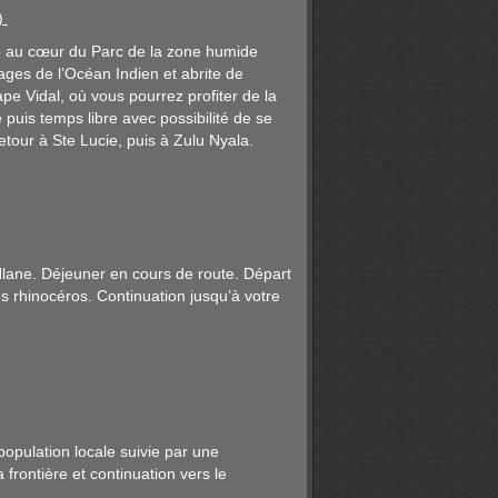
)
ne au cœur du Parc de la zone humide
ges de l’Océan Indien et abrite de
pe Vidal, où vous pourrez profiter de la
puis temps libre avec possibilité de se
etour à Ste Lucie, puis à Zulu Nyala.
)
Hlane. Déjeuner en cours de route. Départ
s rhinocéros. Continuation jusqu’à votre
population locale suivie par une
frontière et continuation vers le