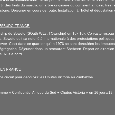
ection de Johannesburg. Arrêt pour la visite d’une usine de noix de ma
tir des fruits du marula, un arbre originaire du continent africain, très
burg. Déjeuner en cours de route. Installation à l’hôtel et dégustation
NESBURG FRANCE
nship de Soweto (SOuth WEst TOwnship) en Tuk Tuk. Ce vaste réseau ara
 Soweto doit sa notoriété internationale à des protestations politiques
ower. C’est dans ce quartier qu’en 1976 se sont déroulées les émeutes 
ségrégation. Déjeuner dans un restaurant Shebeen. Départ en direction
e. Nuit à bord.
E EN FRANCE
 ce circuit pour découvrir les Chutes Victoria au Zimbabwe.
amme « Confidentiel Afrique du Sud + Chutes Victoria » en 16 jours/13 n