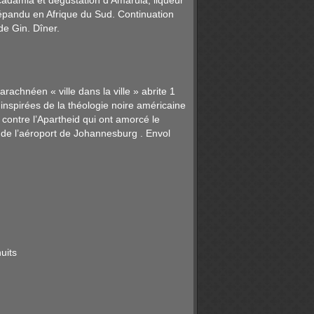
cadamia et dégustation d’Amarula, liqueur
 répandu en Afrique du Sud. Continuation
 de Gin. Dîner.
chnéen « ville dans la ville » abrite 1
 inspirées de la théologie noire américaine
contre l’Apartheid qui ont amorcé le
 de l’aéroport de Johannesburg . Envol
uits