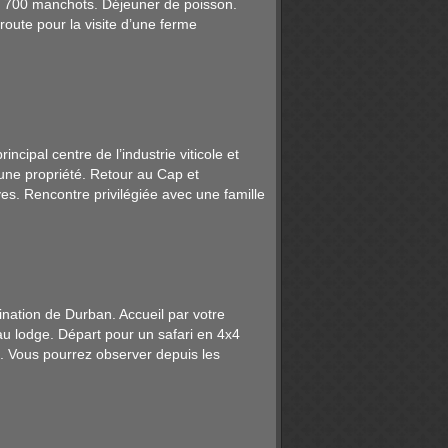
de 700 manchots. Déjeuner de poisson.
oute pour la visite d’une ferme
cipal centre de l’industrie viticole et
 une propriété. Retour au Cap et
es. Rencontre privilégiée avec une famille
ination de Durban. Accueil par votre
u lodge. Départ pour un safari en 4x4
. Vous pourrez observer depuis les