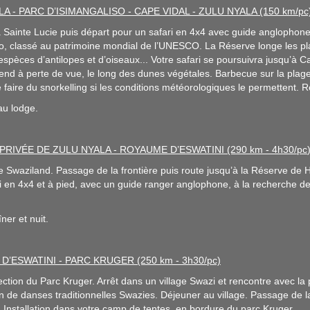
LA - PARC D’ISIMANGALISO - CAPE VIDAL - ZULU NYALA (150 km/pc
 Sainte Lucie puis départ pour un safari en 4x4 avec guide anglopho
o, classé au patrimoine mondial de l’UNESCO. La Réserve longe les pla
pèces d’antilopes et d’oiseaux... Votre safari se poursuivra jusqu’à Ca
tend à perte de vue, le long des dunes végétales. Barbecue sur la plage 
 faire du snorkelling si les conditions météorologiques le permettent. R
au lodge.
PRIVÉE DE ZULU NYALA - ROYAUME D’ESWATINI (290 km - 4h30/pc
e Swaziland. Passage de la frontière puis route jusqu’à la Réserve de 
i en 4x4 et à pied, avec un guide ranger anglophone, à la recherche de
îner et nuit.
D’ESWATINI - PARC KRUGER (250 km - 3h30/pc)
ction du Parc Kruger. Arrêt dans un village Swazi et rencontre avec la 
n de danses traditionnelles Swazies. Déjeuner au village. Passage de la 
nstallation dans votre camp de tentes, en bordure du parc Kruger.