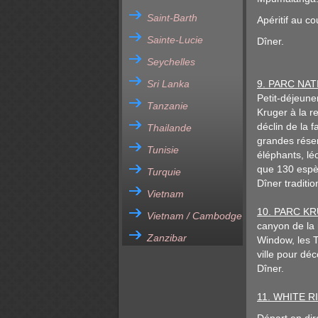
Saint-Barth
Apéritif au c
Sainte-Lucie
Dîner.
Seychelles
Sri Lanka
9. PARC NAT
Petit-déjeune
Tanzanie
Kruger à la r
déclin de la f
Thailande
grandes réser
Tunisie
éléphants, lé
que 130 espè
Turquie
Dîner traditi
Vietnam
10. PARC KR
Vietnam / Cambodge
canyon de la 
Zanzibar
Window, les T
ville pour dé
Dîner.
11. WHITE R