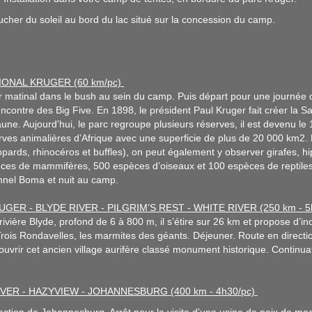
oucher du soleil au bord du lac situé sur la concession du camp.
IONAL KRUGER (60 km/pc)
r matinal dans le bush au sein du camp. Puis départ pour une journée d
encontre des Big Five. En 1898, le président Paul Kruger fait créer la 
aune. Aujourd’hui, le parc regroupe plusieurs réserves, il est devenu le
ves animalières d’Afrique avec une superficie de plus de 20 000 km2. P
opards, rhinocéros et buffles), on peut également y observer girafes, h
ces de mammifères, 500 espèces d’oiseaux et 100 espèces de reptiles
onnel Boma et nuit au camp.
UGER - BLYDE RIVER - PILGRIM’S REST - WHITE RIVER (250 km - 5
rivière Blyde, profond de 6 à 800 m, il s’étire sur 26 km et propose d’i
rois Rondavelles, les marmites des géants. Déjeuner. Route en direction
couvrir cet ancien village aurifère classé monument historique. Continua
IVER - HAZYVIEW - JOHANNESBURG (400 km - 4h30/pc)