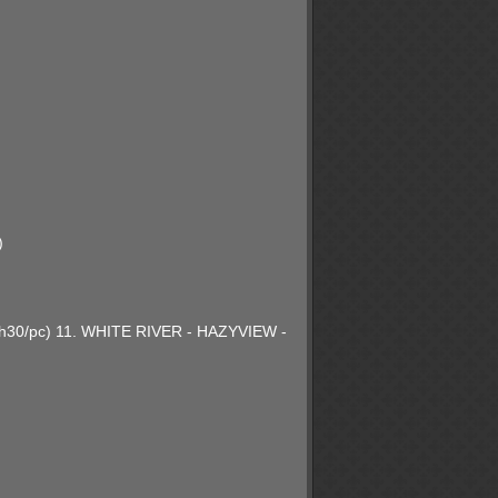
)
)
h30/pc) 11. WHITE RIVER - HAZYVIEW -