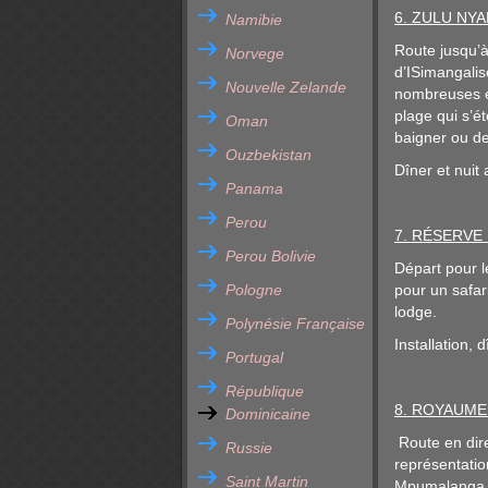
6. ZULU NYA
Namibie
Route jusqu’à
Norvege
d’ISimangalis
Nouvelle Zelande
nombreuses es
plage qui s’é
Oman
baigner ou de
Ouzbekistan
Dîner et nuit 
Panama
Perou
7. RÉSERVE 
Perou Bolivie
Départ pour l
Pologne
pour un safar
lodge.
Polynésie Française
Installation, d
Portugal
République
8. ROYAUME 
Dominicaine
Route en dire
Russie
représentatio
Saint Martin
Mpumalanga. I