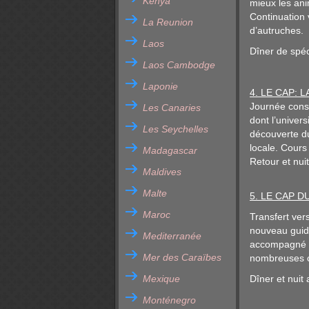
Kenya
mieux les ani
Continuation 
La Reunion
d’autruches.
Laos
Dîner de spéci
Laos Cambodge
Laponie
4. LE CAP: 
Journée consac
Les Canaries
dont l’univer
Les Seychelles
découverte du
locale. Cours
Madagascar
Retour et nuit 
Maldives
Malte
5. LE CAP D
Maroc
Transfert ver
nouveau guide
Mediterranée
accompagné de
Mer des Caraïbes
nombreuses co
Mexique
Dîner et nuit
Monténegro