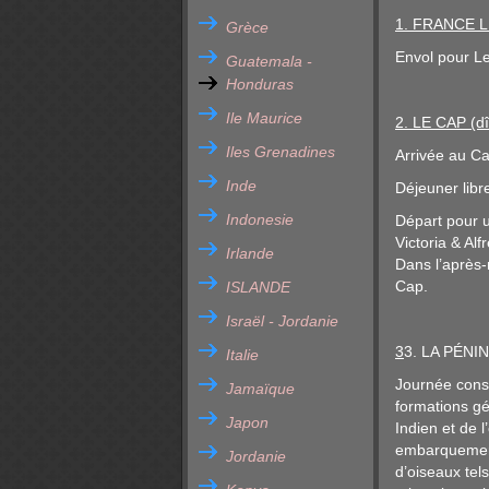
1. FRANCE 
Grèce
Envol pour Le
Guatemala -
Honduras
Ile Maurice
2. LE CAP (dî
Iles Grenadines
Arrivée au Ca
Inde
Déjeuner libr
Indonesie
Départ pour u
Victoria & Alf
Irlande
Dans l’après-
Cap.
ISLANDE
Israël - Jordanie
3
3. LA PÉN
Italie
Journée consa
Jamaïque
formations gé
Japon
Indien et de l
embarquement 
Jordanie
d’oiseaux tel