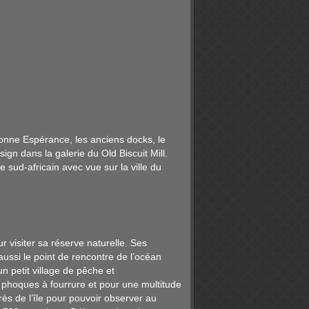
onne Espérance, les anciens docks, le
ign dans la galerie du Old Biscuit Mill.
sud-africain avec vue sur la ville du
visiter sa réserve naturelle. Ses
aussi le point de rencontre de l’océan
un petit village de pêche et
 phoques à fourrure et pour une multitude
ès de l’île pour pouvoir observer au