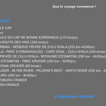
Que le voyage commence !
éraire
 LE CAP
în)
NSULE DU CAP DE BONNE ESPÉRANCE (170 km/pc)
LA ROUTE DES VINS (150 km/pc)
URBAN - RÉSERVE PRIVÉE DE ZULU NYALA (315 km-4h30/pc)
LA - PARC D’ISIMANGALISO - CAPE VIDAL - ZULU NYALA (150 km/pc
PRIVÉE DE ZULU NYALA - ROYAUME D’ESWATINI (290 km - 4h30/pc
D’ESWATINI - PARC KRUGER (250 km - 3h30/pc)
IONAL KRUGER (60 km/pc)
UGER - BLYDE RIVER - PILGRIM’S REST - WHITE RIVER (250 km - 5
RG (400 km - 4h30/pc)
NESBURG FRANCE
E EN FRANCE
Programme détaillé