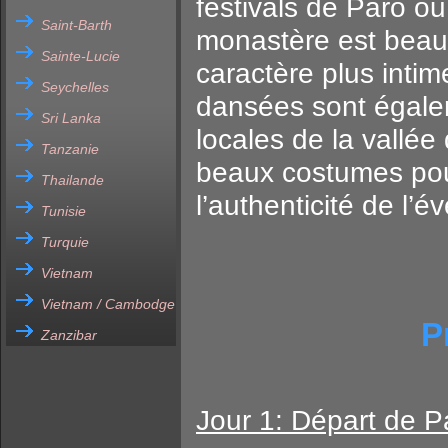
festivals de Paro 
Saint-Barth
monastère est beauc
Sainte-Lucie
caractère plus inti
Seychelles
dansées sont égalem
Sri Lanka
locales de la vallée
Tanzanie
beaux costumes pour
Thailande
l’authenticité de l’
Tunisie
Turquie
Vietnam
Vietnam / Cambodge
P
Zanzibar
Jour 1: Départ de P