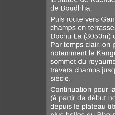
de Boudhha.
Puis route vers Ga
champs en terrasses
Dochu La (3050m) o
Par temps clair, on
notamment le Kang
sommet du royaume.
travers champs jus
siècle.
Continuation pour la
(à partir de début n
depuis le plateau ti
plus belles du Bhout