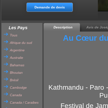
Demande de devis
Les Pays
Description
Avis de José
Tous
Au Cœur du
Afrique du sud
Argentine
Australie
Bahamas
Bhoutan
Brésil
Kathmandu - Paro -
Cambodge
Pu
Canada
Canada / Caraibes
Festival de J