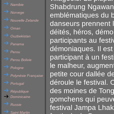
Namibie
Shabdrung Ngawang
Norvege
emblématiques du b
Nouvelle Zelande
danseurs prennent l
Oman
déités, héros, dém
Ouzbekistan
participants au fest
Panama
démoniaques. Il es
Perou
participant à un fes
Perou Bolivie
le malheur, augmen
Pologne
petite cour dallée de
Polynésie Française
déroule le festival. 
Portugal
des moines de Tongs
République
Dominicaine
gomchens qui peuven
Russie
festival Jampa Lhak
Saint Martin