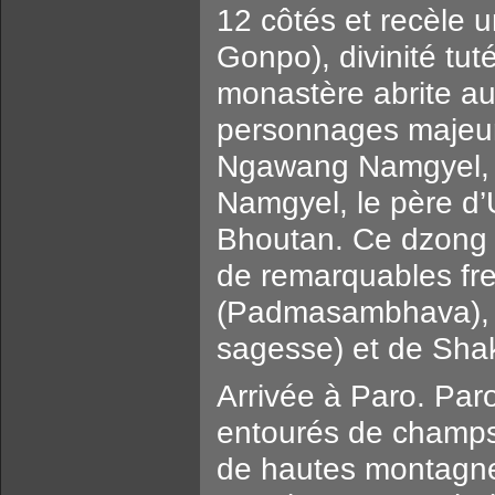
12 côtés et recèle
Gonpo), divinité tu
monastère abrite a
personnages majeurs
Ngawang Namgyel, a
Namgyel, le père d’
Bhoutan. Ce dzong 
de remarquables fr
(Padmasambhava), d
sagesse) et de Sha
Arrivée à Paro. Paro
entourés de champs 
de hautes montagnes