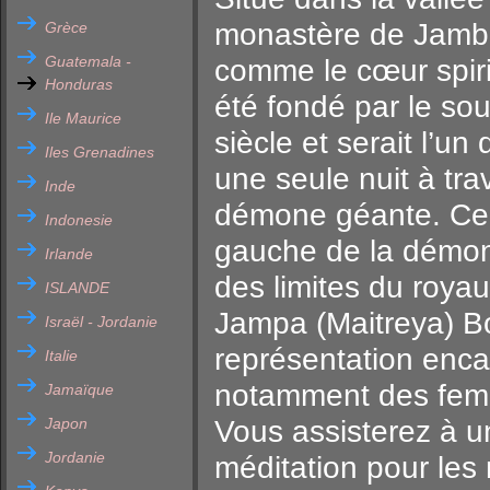
monastère de Jamba
Grèce
Guatemala -
comme le cœur spirit
Honduras
été fondé par le so
Ile Maurice
siècle et serait l’un
Iles Grenadines
une seule nuit à tr
Inde
démone géante. Ce m
Indonesie
gauche de la démone
Irlande
des limites du roya
ISLANDE
Jampa (Maitreya) Bo
Israël - Jordanie
représentation encad
Italie
notamment des femme
Jamaïque
Japon
Vous assisterez à un
Jordanie
méditation pour les 