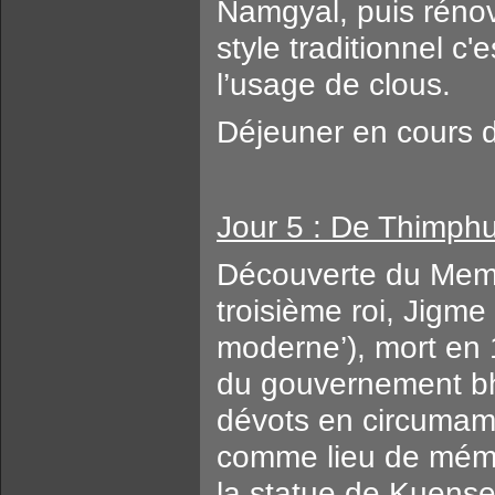
Namgyal, puis rénov
style traditionnel c'
l’usage de clous.
Déjeuner en cours de
Jour 5 : De Thimph
Découverte du Memo
troisième roi, Jigm
moderne’), mort en 
du gouvernement bh
dévots en circumamb
comme lieu de mémoi
la statue de Kuens