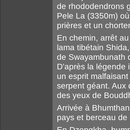
de rhododendrons gé
Pele La (3350m) où
prières et un chorte
En chemin, arrêt au
lama tibétain Shida,
de Swayambunath q
D’après la légende il
un esprit malfaisant
serpent géant. Aux 
des yeux de Boudd
Arrivée à Bhumthang
pays et berceau de 
En Dzongkha, bumpa