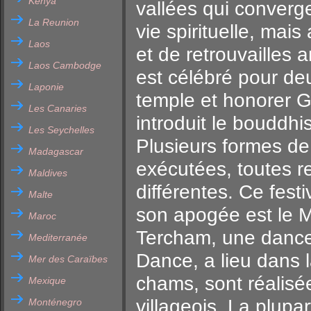
Kenya
vallées qui converg
La Reunion
vie spirituelle, mais
Laos
et de retrouvailles
Laos Cambodge
est célébré pour de
Laponie
temple et honorer
Les Canaries
introduit le bouddhi
Les Seychelles
Plusieurs formes de
Madagascar
exécutées, toutes r
Maldives
différentes. Ce fest
Malte
son apogée est le 
Maroc
Tercham, une dance
Mediterranée
Dance, a lieu dans
Mer des Caraïbes
chams, sont réalisé
Mexique
villageois. La plupa
Monténegro