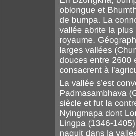
oblongue et Bhumtha
de bumpa. La connota
vallée abrite la plu
royaume. Géograph
larges vallées (Chu
douces entre 2600 e
consacrent à l’agric
La vallée s’est conv
Padmasambhava (Gu
siècle et fut la co
Nyingmapa dont Lo
Lingpa (1346-1405)
naquit dans la vall