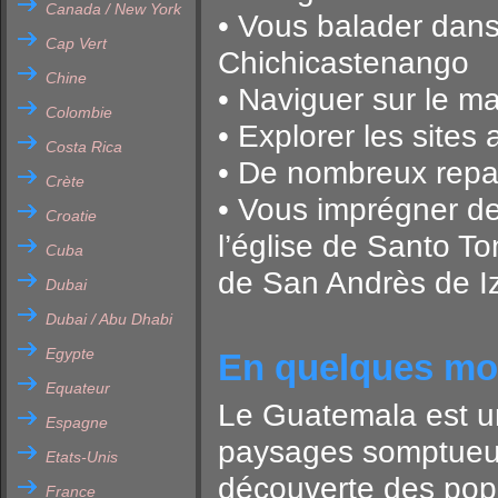
Canada / New York
• Vous balader dans
Cap Vert
Chichicastenango
Chine
• Naviguer sur le ma
Colombie
• Explorer les site
Costa Rica
• De nombreux repa
Crète
• Vous imprégner de
Croatie
l’église de Santo T
Cuba
de San Andrès de I
Dubai
Dubai / Abu Dhabi
Egypte
En quelques m
Equateur
Le Guatemala est u
Espagne
paysages somptueux 
Etats-Unis
découverte des popu
France