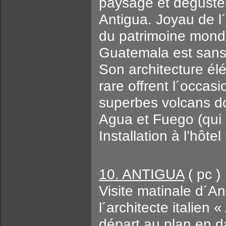
paysage et déguster
Antigua. Joyau de l´a
du patrimoine mond
Guatemala est sans c
Son architecture élé
rare offrent l´occas
superbes volcans do
Agua et Fuego (qui 
Installation à l’hôte
10. ANTIGUA
( pc )
Visite matinale d´An
l´architecte italien 
départ au plan en da