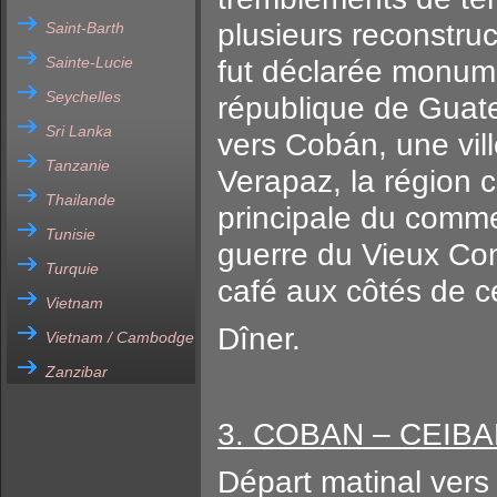
plusieurs reconstru
Saint-Barth
Sainte-Lucie
fut déclarée monum
Seychelles
république de Guate
Sri Lanka
vers Cobán, une vil
Tanzanie
Verapaz, la région c
Thailande
principale du comme
Tunisie
guerre du Vieux Cont
Turquie
café aux côtés de 
Vietnam
Dîner.
Vietnam / Cambodge
Zanzibar
3. COBAN – CEIBA
Départ matinal vers 