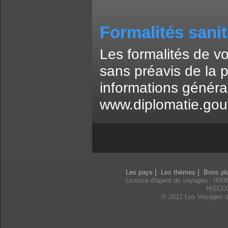
Formalités sanit
Les formalités de v
sans préavis de la 
informations général
www.diplomatie.gouv
|
|
Les pays
Les thèmes
Bons pl
Licence d'agent de voyages : IM0
HiSCO
© 2012 Les Voyages d