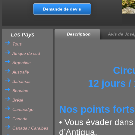
Demande de devis
Les Pays
Description
Avis de José
Tous
Afrique du sud
Argentine
Circ
Australie
12 jours /
Bahamas
Bhoutan
Brésil
Nos points forts
Cambodge
Canada
• Vous évader dans l
Canada / Caraibes
d’Antigua.