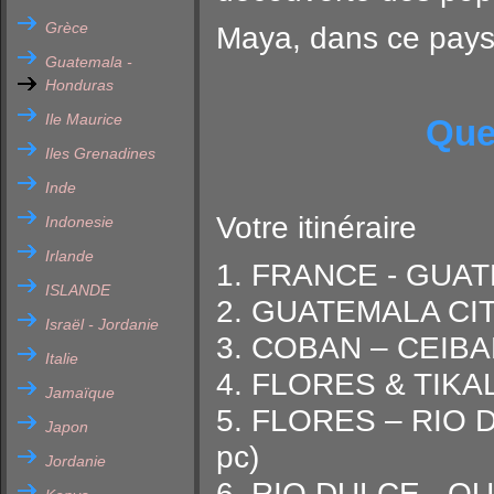
Grèce
Maya, dans ce pays 
Guatemala -
Honduras
Ile Maurice
Que
Iles Grenadines
Inde
Votre itinéraire
Indonesie
Irlande
1. FRANCE - GUA
ISLANDE
2. GUATEMALA CIT
Israël - Jordanie
3. COBAN – CEIBA
Italie
4. FLORES & TIKAL 
Jamaïque
5. FLORES – RIO D
Japon
pc)
Jordanie
6. RIO DULCE - QU