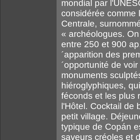
mondial par l'UNES
considérée comme l´
Centrale, surnommé
« archéologues. On s
entre 250 et 900 ap
´apparition des pre
´opportunité de voir
monuments sculptés
hiéroglyphiques, qui
féconds et les plus 
l'Hôtel. Cocktail de
petit village. Déjeu
typique de Copán es
saveurs créoles et 