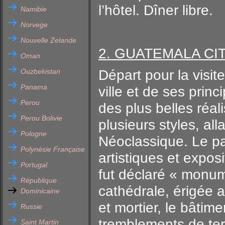
l’hôtel. Dîner libre.
Namibie
Norvege
Nouvelle Zelande
2. GUATEMALA CIT
Oman
Ouzbekistan
Départ pour la visit
Panama
ville et de ses prin
Perou
des plus belles réali
Perou Bolivie
plusieurs styles, a
Pologne
Néoclassique. Le pal
Polynésie Française
artistiques et expos
Portugal
fut déclaré « monume
République
cathédrale, érigée a
Dominicaine
et mortier, le bâti
Russie
tremblements de ter
Saint Martin