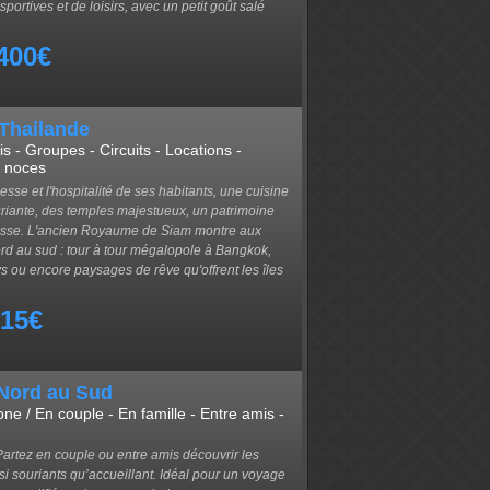
portives et de loisirs, avec un petit goût salé
400€
 Thailande
s - Groupes - Circuits - Locations -
e noces
lesse et l'hospitalité de ses habitants, une cuisine
uriante, des temples majestueux, un patrimoine
ichesse. L'ancien Royaume de Siam montre aux
rd au sud : tour à tour mégalopole à Bangkok,
ou encore paysages de rêve qu'offrent les îles
715€
 Nord au Sud
one / En couple - En famille - Entre amis -
Partez en couple ou entre amis découvrir les
i souriants qu’accueillant. Idéal pour un voyage