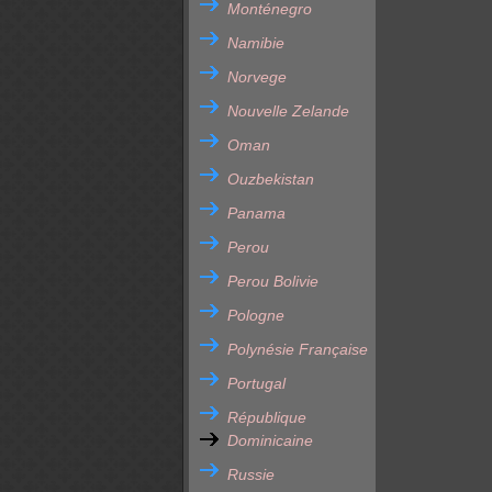
Monténegro
Namibie
Norvege
Nouvelle Zelande
Oman
Ouzbekistan
Panama
Perou
Perou Bolivie
Pologne
Polynésie Française
Portugal
République
Dominicaine
Russie