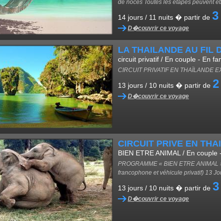
de noces Toutes les étapes peuvent êt
3
14 jours / 11 nuits � partir de
D�couvrir ce voyage
LA THAILANDE AU FIL 
circuit privatif / En couple - En f
CIRCUIT PRIVATIF EN THAÏLANDE 
2
13 jours / 10 nuits � partir de
D�couvrir ce voyage
CIRCUIT PRIVE EN THA
BIEN ETRE ANIMAL / En couple - E
PROGRAMME « BIEN ETRE ANIMAL » V
francophone et véhicule privatif) 13 Jo
3
13 jours / 10 nuits � partir de
D�couvrir ce voyage