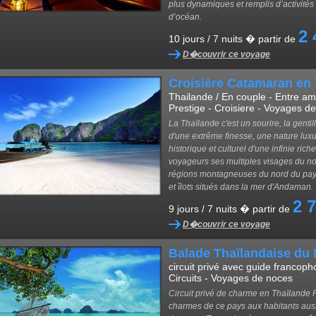
plus dynamiques et remplis d’activités s
d’océan.
2 
10 jours / 7 nuits � partir de
D�couvrir ce voyage
Croisière Catamaran en
Thailande / En couple - Entre ami
Prestige - Croisiere - Voyages d
La Thaïlande c'est un sourire, la gentil
d'une extrême finesse, une nature lux
historique et culturel d'une infinie r
voyageurs ses multiples visages du no
régions montagneuses du nord du pays 
et îlots situés dans la mer d'Andaman.
2 
9 jours / 7 nuits � partir de
D�couvrir ce voyage
Balade Thaïlandaise du
circuit privé avec guide francoph
Circuits - Voyages de noces
Circuit privé de charme en Thaïlande 
charmes de ce pays aux habitants auss