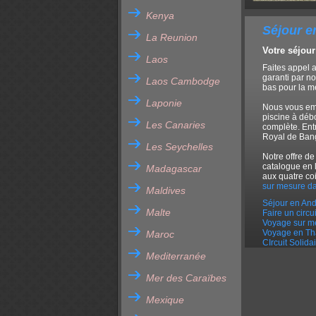
Kenya
Séjour e
La Reunion
Votre séjour
Laos
Faites appel 
garanti par no
Laos Cambodge
bas pour la me
Laponie
Nous vous emm
piscine à déb
Les Canaries
complète. Ent
Royal de Bang
Les Seychelles
Notre offre de
catalogue en 
Madagascar
aux quatre co
sur mesure da
Maldives
Séjour en An
Malte
Faire un circu
Voyage sur m
Voyage en Th
Maroc
CIrcuit Solida
Mediterranée
Mer des Caraïbes
Mexique