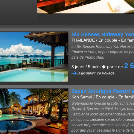
Six Senses Hideway Yao
THAILANDE / En couple - En famil
Le Six Senses Hideaway Yao Noi est sit
Phuket et Krabi, depuis laquelle on peu
baie de Phang Nga.
2 
8 jours / 5 nuits � partir de
D�couvrir ce voyage
Zazen Boutique Resort 
Koh Samui / En couple - En famil
S’étendant le long de la côte, sur la 
Resort & Spa est un hôtel de style bout
l’ambiance incroyablement chaleureuse
puisque sa situation sur un site grand
service irréprochable s’en sont déjà c
pour des vacances sous le signe de la t