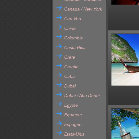
Canada / New York
Cap Vert
Chine
Colombie
Costa Rica
Crète
Croatie
Cuba
Dubai
Dubai / Abu Dhabi
Egypte
Equateur
Espagne
Etats-Unis