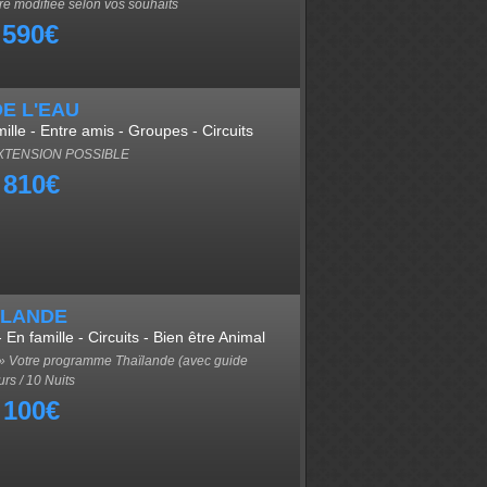
re modifiée selon vos souhaits
 590€
DE L'EAU
amille - Entre amis - Groupes - Circuits
EXTENSION POSSIBLE
 810€
ILANDE
n famille - Circuits - Bien être Animal
otre programme Thaïlande (avec guide
urs / 10 Nuits
 100€