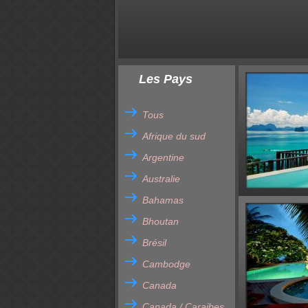
Les Pays
Tous
Afrique du sud
Argentine
Australie
Bahamas
Bhoutan
Brésil
Cambodge
Canada
Canada / Caraibes