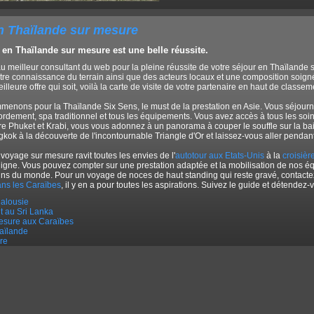
n Thaïlande sur mesure
 en Thaïlande sur mesure est une belle réussite.
au meilleur consultant du web pour la pleine réussite de votre séjour en Thaïlande
tre connaissance du terrain ainsi que des acteurs locaux et une composition soignée
illeure offre qui soit, voilà la carte de visite de votre partenaire en haut de classem
enons pour la Thaïlande Six Sens, le must de la prestation en Asie. Vous séjou
ordement, spa traditionnel et tous les équipements. Vous avez accès à tous les soi
re Phuket et Krabi, vous vous adonnez à un panorama à couper le souffle sur la b
kok à la découverte de l'incontournable Triangle d'Or et laissez-vous aller pendan
 voyage sur mesure ravit toutes les envies de l'
autotour aux Etats-Unis
à la
croisièr
ligne. Vous pouvez compter sur une prestation adaptée et la mobilisation de nos é
ins du monde. Pour un voyage de noces de haut standing qui reste gravé, contact
ns les Caraïbes
, il y en a pour toutes les aspirations. Suivez le guide et détendez-
dalousie
it au Sri Lanka
esure aux Caraïbes
aïlande
ire