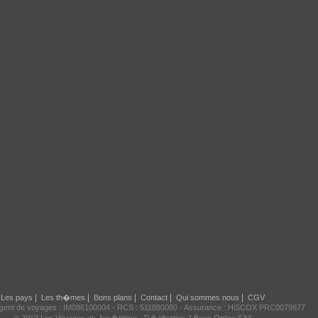
|
|
|
|
|
Les pays
Les th�mes
Bons plans
Contact
Qui sommes nous
CGV
agent de voyages : IM086100004 - RCS : 511880080 - Assurance : HiSCOX PRC0079877