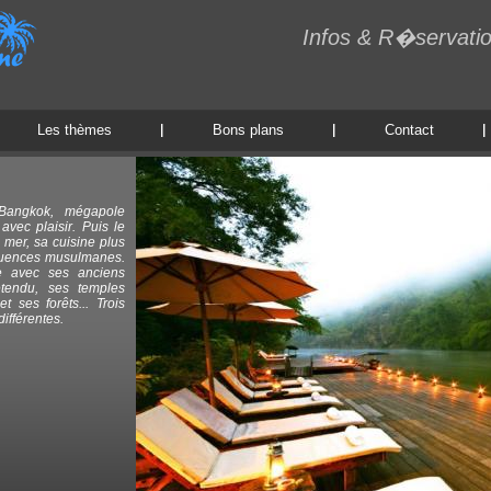
Infos & R�servati
Les thèmes
Bons plans
Contact
 Bangkok, mégapole
avec plaisir. Puis le
a mer, sa cuisine plus
nfluences musulmanes.
le avec ses anciens
tendu, ses temples
t ses forêts... Trois
ifférentes.