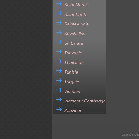
Saint Martin
Saint-Barth
Sainte-Lucie
Seychelles
Sri Lanka
Tanzanie
Thailande
Tunisie
Turquie
Vietnam
Vietnam / Cambodge
Zanzibar
Licence d'