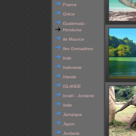
France
Grèce
Guatemala -
Honduras
Ile Maurice
Iles Grenadines
Inde
Indonesie
Irlande
ISLANDE
Israël - Jordanie
Italie
Jamaïque
Japon
Jordanie