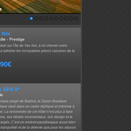
 Noi
le - Prestige
ué sur l’île de Yao Noi, à mi-chemin entre
t admirer les incroyables pitons calcaires de la
690€
& SPA 5*
le
féerique plage de Bophut, le Zazen Boutique
ique situé dans un cadre idyllique et intimiste à
. La renommée de cet hôtel n’est plus à faire
iose, ses détails ornementaux, son design et le
hargés. C’est un endroit paradisiaque aussi bien
ranquillité et de la détente que pour les séjours