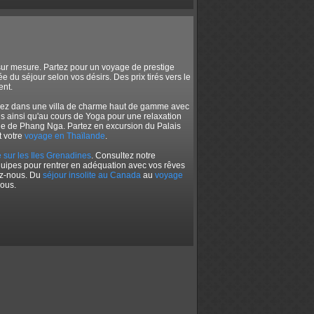
 sur mesure. Partez pour un voyage de prestige
 du séjour selon vos désirs. Des prix tirés vers le
ent.
rnez dans une villa de charme haut de gamme avec
ns ainsi qu'au cours de Yoga pour une relaxation
aie de Phang Nga. Partez en excursion du Palais
t votre
voyage en Thaïlande
.
e sur les Iles Grenadines
. Consultez notre
quipes pour rentrer en adéquation avec vos rêves
ez-nous. Du
séjour insolite au Canada
au
voyage
vous.