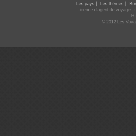
|
|
Les pays
Les thèmes
Bon
Licence d'agent de voyages 
H
© 2012 Les Voya