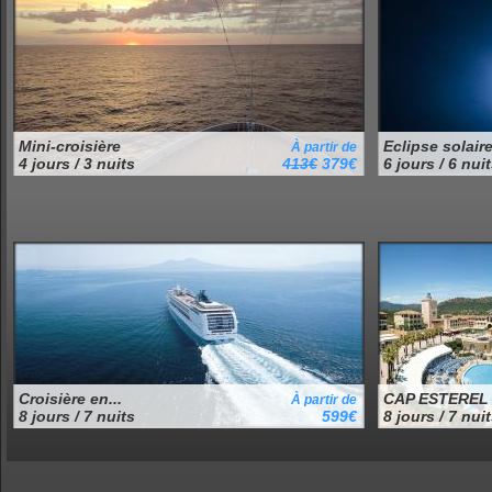
Mini-croisière
Eclipse solaire 
À partir de
4 jours / 3 nuits
413€
379€
6 jours / 6 nui
Croisière en...
CAP ESTEREL
À partir de
8 jours / 7 nuits
599€
8 jours / 7 nui